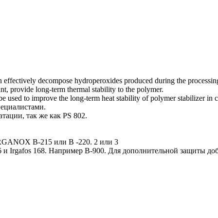
can effectively decompose ‎hydroperoxides produced during the processing
 provide long-term thermal stability to ‎the polymer.‎
 used to improve the long-term heat ‎stability of polymer stabilizer in 
пециалистами.
ации, так же как PS 802.
RGANOX B-215 или В -220. 2 или 3
и Irgafos 168. Например В-900. Для дополнительной защиты доб