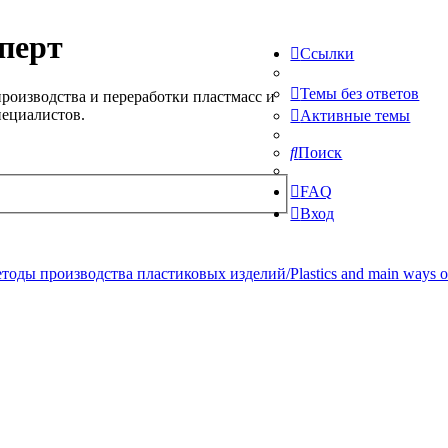
перт
Ссылки
Темы без ответов
роизводства и переработки пластмасс и
пециалистов.
Активные темы
Поиск
FAQ
Вход
ды производства пластиковых изделий/Plastics and main ways of pr