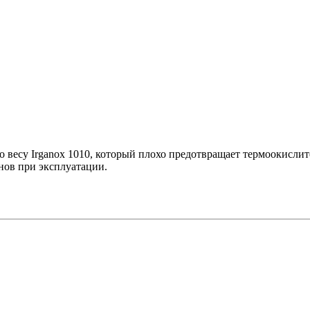
по весу Irganox 1010, который плохо предотвращает термоокисли
нов при эксплуатации.