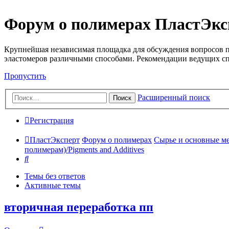
Форум о полимерах ПластЭкс
Крупнейшая независимая площадка для обсуждения вопросов п
эластомеров различными способами. Рекомендации ведущих с
Пропустить
Расширенный поиск
Поиск
Регистрация
ПластЭксперт
Форум о полимерах
Сырье и основные мето
полимерам)/Pigments and Additives
Поиск
Темы без ответов
Активные темы
вторичная переработка пп