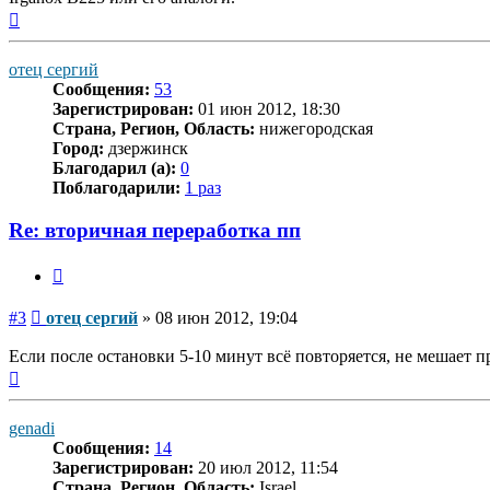
Вернуться
к
началу
отец сергий
Сообщения:
53
Зарегистрирован:
01 июн 2012, 18:30
Страна, Регион, Область:
нижегородская
Город:
дзержинск
Благодарил (а):
0
Поблагодарили:
1 раз
Re: вторичная переработка пп
Цитата
Сообщение
#3
отец сергий
»
08 июн 2012, 19:04
Если после остановки 5-10 минут всё повторяется, не мешает 
Вернуться
к
началу
genadi
Сообщения:
14
Зарегистрирован:
20 июл 2012, 11:54
Страна, Регион, Область:
Israel