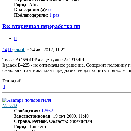
Город:
Afula
Благодарил (а):
0
Поблагодарили:
1 раз
Re: вторичная переработка пп
Цитата
Сообщение
#4
genadi
»
24 авг 2012, 11:25
Тосаф AO5501PP а еще лучше AO3154PE
Irganox B-225 - не оптимальное решение. Содержит половину 
фенольный антиоксидант предназначен для защиты полиолефи
Геннадий
Вернуться
к
началу
Maks42
Сообщения:
12562
Зарегистрирован:
19 окт 2009, 11:40
Страна, Регион, Область:
Узбекистан
Город:
Ташкент