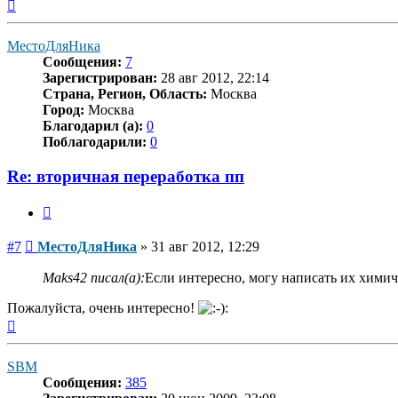
Вернуться
к
началу
МестоДляНика
Сообщения:
7
Зарегистрирован:
28 авг 2012, 22:14
Страна, Регион, Область:
Москва
Город:
Москва
Благодарил (а):
0
Поблагодарили:
0
Re: вторичная переработка пп
Цитата
Сообщение
#7
МестоДляНика
»
31 авг 2012, 12:29
Maks42 писал(а):
Если интересно, могу написать их химич
Пожалуйста, очень интересно!
Вернуться
к
началу
SBM
Сообщения:
385