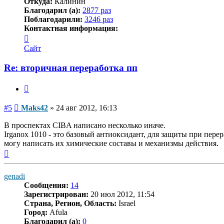
Откуда:
Калинин
Благодарил (а):
2877 раз
Поблагодарили:
3246 раз
Контактная информация:
Контактная
информация
Сайт
пользователя
Maks42
Re: вторичная переработка пп
Цитата
Сообщение
#5
Maks42
»
24 авг 2012, 16:13
В проспектах CIBA написано несколько иначе.
Irganox 1010 - это базовый антиоксидант, для защиты при перер
могу написать их химические составы и механизмы действия.
Вернуться
к
началу
genadi
Сообщения:
14
Зарегистрирован:
20 июл 2012, 11:54
Страна, Регион, Область:
Israel
Город:
Afula
Благодарил (а):
0