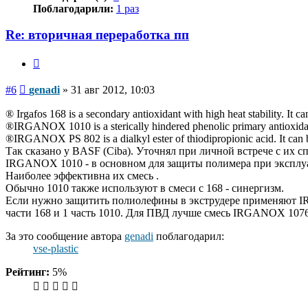
Поблагодарили:
1 раз
Re: вторичная переработка пп
Цитата
Сообщение
#6
genadi
»
31 авг 2012, 10:03
‎® Irgafos 168 is a secondary antioxidant with high heat stability. It 
‎®IRGANOX 1010 is a sterically hindered phenolic primary antioxidant,
‎®IRGANOX PS 802 is a dialkyl ester of thiodipropionic acid. It can be
Так сказано у BASF (Ciba). Уточнял при личной встрече с их с
IRGANOX 1010 - в основном для защиты полимера при эксплуат
Наиболее эффективна их смесь .
Обычно 1010 также используют в смеси с 168 - синергизм.
Если нужно защитить полиолефины в экструдере применяют I
части 168 и 1 часть 1010. Для ПВД лучше смесь IRGANOX 1076 
За это сообщение автора
genadi
поблагодарил:
vse-plastic
Рейтинг:
5%