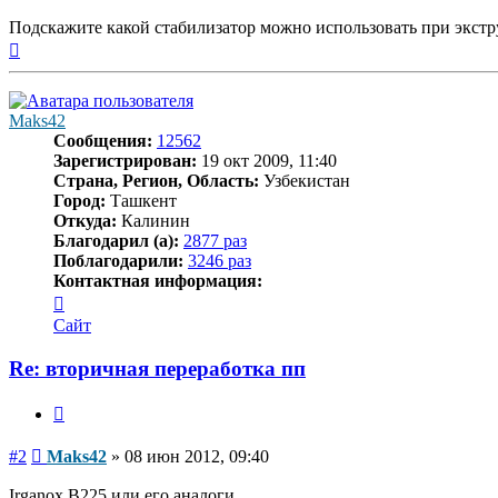
Подскажите какой стабилизатор можно использовать при экстру
Вернуться
к
началу
Maks42
Сообщения:
12562
Зарегистрирован:
19 окт 2009, 11:40
Страна, Регион, Область:
Узбекистан
Город:
Ташкент
Откуда:
Калинин
Благодарил (а):
2877 раз
Поблагодарили:
3246 раз
Контактная информация:
Контактная
информация
Сайт
пользователя
Maks42
Re: вторичная переработка пп
Цитата
Сообщение
#2
Maks42
»
08 июн 2012, 09:40
Irganox B225 или его аналоги.