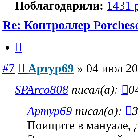
Поблагодарили:
1431 
Re: Контроллер Porches
Цитата
Сообщение
#7
Артур69
»
04 июл 20
SPArco808
писал(а):
0
Артур69
писал(а):
3
Поищите в мануале, 