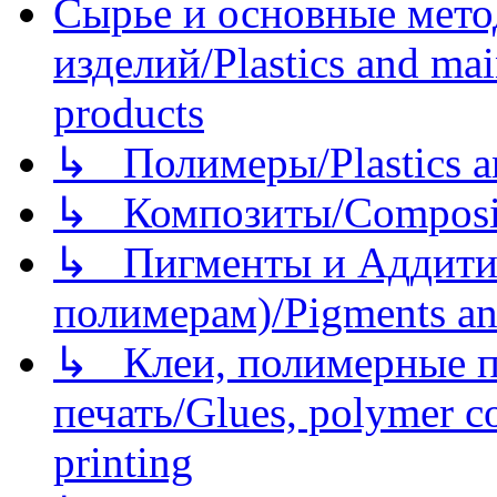
Сырье и основные мето
изделий/Plastics and mai
products
↳ Полимеры/Plastics a
↳ Композиты/Сomposite
↳ Пигменты и Аддитив
полимерам)/Pigments an
↳ Клеи, полимерные по
печать/Glues, polymer co
printing