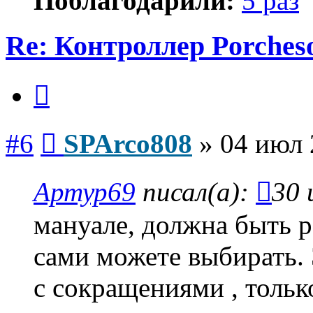
Поблагодарили:
5 раз
Re: Контроллер Porches
Цитата
Сообщение
#6
SPArco808
»
04 июл 
Артур69
писал(а):
30 
мануале, должна быть р
сами можете выбирать. 
с сокращениями , тольк