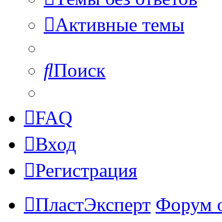
Активные темы
Поиск
FAQ
Вход
Регистрация
ПластЭксперт
Форум 