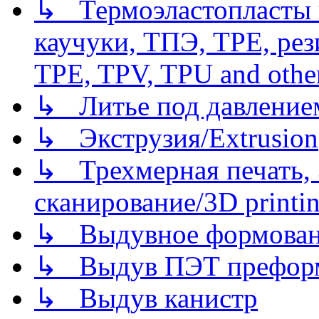
↳ Термоэластопласты и
каучуки, ТПЭ, TPE, рез
TPE, TPV, TPU and other
↳ Литье под давлением/
↳ Экструзия/Extrusion
↳ Трехмерная печать,
сканирование/3D printin
↳ Выдувное формован
↳ Выдув ПЭТ префор
↳ Выдув канистр