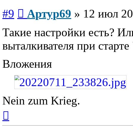
Сообщение
#9
Артур69
»
12 июл 20
Такие настройки есть? Ил
выталкивателя при старте 
Вложения
Nein zum Krieg.
Вернуться
к
началу