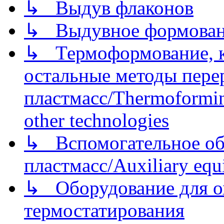
↳ Выдув флаконов
↳ Выдувное формован
↳ Термоформование, ка
остальные методы пере
пластмасс/Thermoforming
other technologies
↳ Вспомогательное об
пластмасс/Auxiliary equi
↳ Оборудование для о
термостатирования