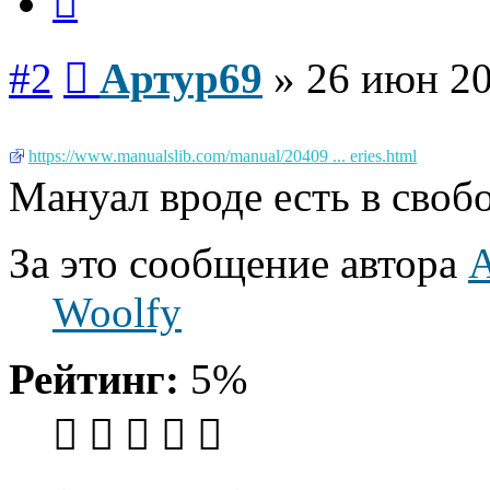
Сообщение
#2
Артур69
»
26 июн 20
https://www.manualslib.com/manual/20409 ... eries.html
Мануал вроде есть в своб
За это сообщение автора
Woolfy
Рейтинг:
5%