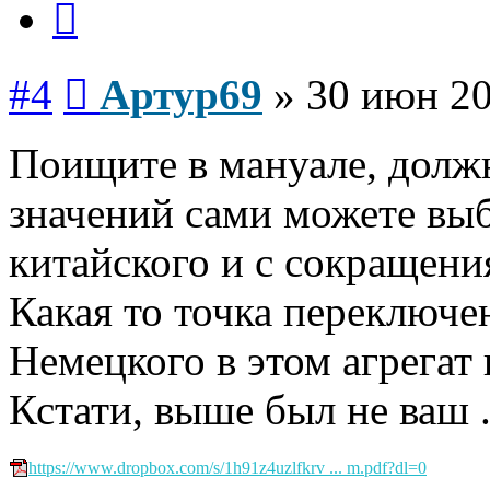
Сообщение
#4
Артур69
»
30 июн 20
Поищите в мануале, должн
значений сами можете выб
китайского и с сокращения
Какая то точка переключен
Немецкого в этом агрегат 
Кстати, выше был не ваш 
https://www.dropbox.com/s/1h91z4uzlfkrv ... m.pdf?dl=0