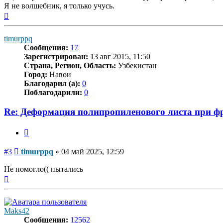
Я не волшебник, я только учусь.
Вернуться
к
началу
timurppq
Сообщения:
17
Зарегистрирован:
13 авг 2015, 11:50
Страна, Регион, Область:
Узбекистан
Город:
Навои
Благодарил (а):
0
Поблагодарили:
0
Re: Деформация полипропиленового листа при фр
Цитата
Сообщение
#3
timurppq
»
04 май 2025, 12:59
Не помогло(( пытались
Вернуться
к
началу
Maks42
Сообщения:
12562