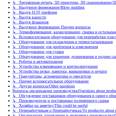
↳ Трехмерная печать, 3D принтеры, 3D сканирование/3D pr
↳ Выдувное формование/Blow molding
↳ Выдув ПЭТ преформ
↳ Выдув канистр
↳ Выдув флаконов
↳ Выдувное формование Прочие вопросы
↳ Термоформование, каландрование, сварка и остальные ме
↳ Вспомогательное оборудование для переработки пластмасс
↳ Оборудование для охлаждения и термостатирования
↳ Оборудование для дробления и измельчения
↳ Оборудование для сушки
↳ Оборудование для хранения, дозирования и подачи сы
↳ Роботы и автоматизация
↳ Устройства измеряющие и контролирующие
↳ Устройства резки, намотки, маркировки и печати
↳ Грануляторы, агломераторы и смесители
↳ Прочее вспомогательное оборудование
↳ Другие вопросы/Other questions
Вопросы организации производства/Questions about product
↳ Обсуждение поставщиков оборудования и самого оборудо
↳ Производители и поставщики полимерного сырья
↳ Хозяйке на заметку/This could be useful
↳ Переработчикам о Переработчиках/To producers about p
↳ Организация, управление и экономика производства/Org