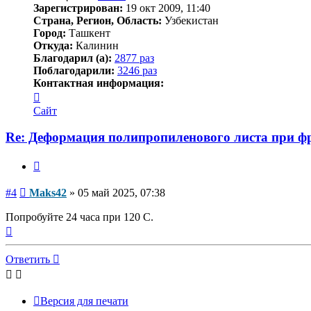
Зарегистрирован:
19 окт 2009, 11:40
Страна, Регион, Область:
Узбекистан
Город:
Ташкент
Откуда:
Калинин
Благодарил (а):
2877 раз
Поблагодарили:
3246 раз
Контактная информация:
Контактная
информация
Сайт
пользователя
Maks42
Re: Деформация полипропиленового листа при фр
Цитата
Сообщение
#4
Maks42
»
05 май 2025, 07:38
Попробуйте 24 часа при 120 С.
Вернуться
к
началу
Ответить
Версия для печати