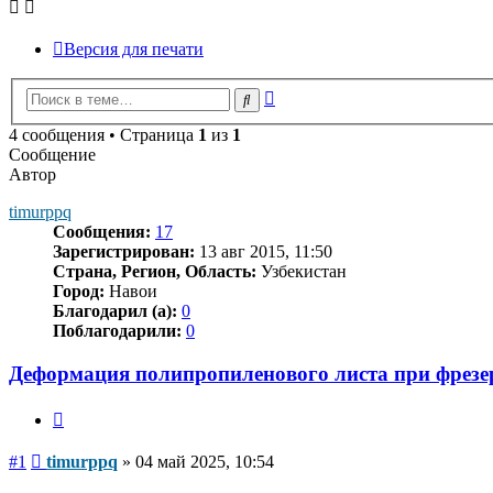
Версия для печати
Расширенный
Поиск
поиск
4 сообщения • Страница
1
из
1
Сообщение
Автор
timurppq
Сообщения:
17
Зарегистрирован:
13 авг 2015, 11:50
Страна, Регион, Область:
Узбекистан
Город:
Навои
Благодарил (а):
0
Поблагодарили:
0
Деформация полипропиленового листа при фрезе
Цитата
Сообщение
#1
timurppq
»
04 май 2025, 10:54