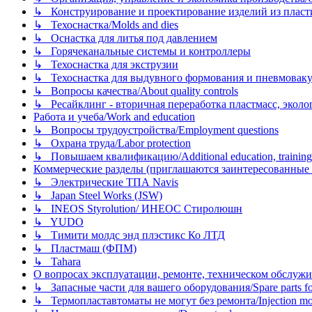
↳ Конструирование и проектирование изделий из пластиков
↳ Техоснастка/Molds and dies
↳ Оснастка для литья под давлением
↳ Горячеканальные системы и контроллеры
↳ Техоснастка для экструзии
↳ Техоснастка для выдувного формования и пневмовак
↳ Вопросы качества/About quality controls
↳ Ресайклинг - вторичная переработка пластмасс, экология и
Работа и учеба/Work and education
↳ Вопросы трудоустройства/Employment questions
↳ Охрана труда/Labor protection
↳ Повышаем квалификацию/Additional education, training
Коммерческие разделы (приглашаются заинтересованные орг
↳ Электрические ТПА Navis
↳ Japan Steel Works (JSW)
↳ INEOS Styrolution/ ИНЕОС Стиролюшн
↳ YUDO
↳ Тимити молдс энд плэстикс Ко ЛТД
↳ Пластмаш (ФПМ)
↳ Tahara
О вопросах эксплуатации, ремонте, техническом обслужива
↳ Запасные части для вашего оборудования/Spare parts fo
↳ Термопластавтоматы не могут без ремонта/Injection mold