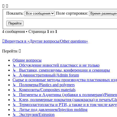
Показать:
Поле сортировки:
4 сообщения • Страница
1
из
1
Вернуться в «Другие вопросы/Other questions»
Перейти
Общие вопросы
↳ Обсуждение новостей пластмасс и не только
↳ Выставки, симпозиумы, конференции и семинары
↳ Административный/Admin forum
Сырье и основные методы производства пластиковых изделий/
↳ Полимеры/Plastics and polymers
↳ Композиты/Сomposites materials
↳ Пигменты и Аддитивы (добавки к полимерам)/Pigments
↳ Клеи, полимерные покрытия (лакокраска) и печать/Glues, 
↳ Термоэластопласты и РТИ, а также и в том числе каучук
↳ Литье под давлением/Injection molding
↳ Экструзия/Extrusion