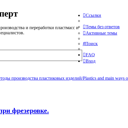
перт
Ссылки
Темы без ответов
роизводства и переработки пластмасс и
пециалистов.
Активные темы
Поиск
FAQ
Вход
ды производства пластиковых изделий/Plastics and main ways of pr
ри фрезеровке.