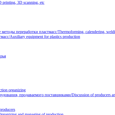
inting, 3D scanning, etc
тоды переработки пластмасс/Thermoforming, calendering, welding
/Auxiliary equipment for plastics production
рья
ion organizing
вания, продаваемого поставщиками/Discussion of producers and r
roducers
anizing and managing of production