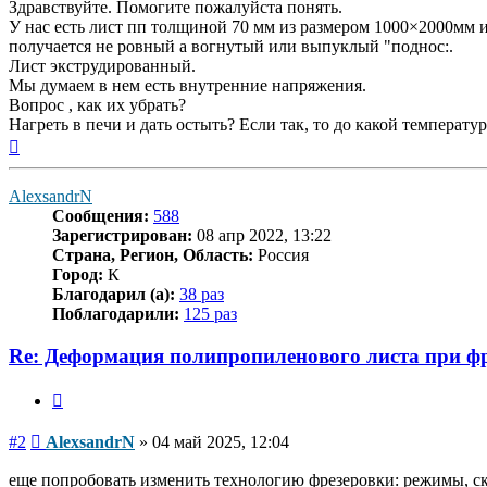
Здравствуйте. Помогите пожалуйста понять.
У нас есть лист пп толщиной 70 мм из размером 1000×2000мм и
получается не ровный а вогнутый или выпуклый "поднос:.
Лист экструдированный.
Мы думаем в нем есть внутренние напряжения.
Вопрос , как их убрать?
Нагреть в печи и дать остыть? Если так, то до какой температур
Вернуться
к
началу
AlexsandrN
Сообщения:
588
Зарегистрирован:
08 апр 2022, 13:22
Страна, Регион, Область:
Россия
Город:
К
Благодарил (а):
38 раз
Поблагодарили:
125 раз
Re: Деформация полипропиленового листа при фр
Цитата
Сообщение
#2
AlexsandrN
»
04 май 2025, 12:04
еще попробовать изменить технологию фрезеровки: режимы, ско