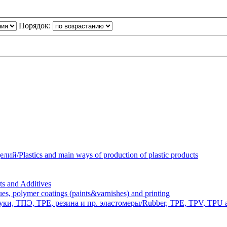
Порядок:
Plastics and main ways of production of plastic products
 and Additives
polymer coatings (paints&varnishes) and printing
и, ТПЭ, TPE, резина и пр. эластомеры/Rubber, TPE, TPV, TPU an