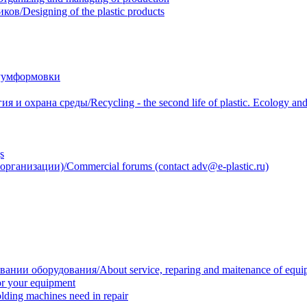
/Designing of the plastic products
уумформовки
 охрана среды/Recycling - the second life of plastic. Ecology and 
s
анизации)/Commercial forums (contact adv@e-plastic.ru)
нии оборудования/About service, reparing and maitenance of equi
r your equipment
ing machines need in repair