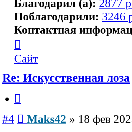
Благодарил (а):
2877 р
Поблагодарили:
3246 
Контактная информац
Контактная
информация
пользователя
Maks42
Сайт
Re: Искусственная лоза
Цитата
Сообщение
#4
Maks42
»
18 фев 202