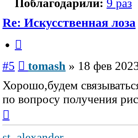
Поблагодарили:
9 раз
Re: Искусственная лоза
Цитата
Сообщение
#5
tomash
»
18 фев 2023
Хорошо,будем связыватьс
по вопросу получения рис
Вернуться
к
началу
st_alexander