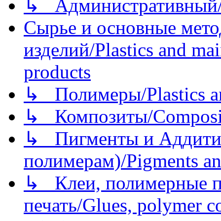
↳ Административный/
Сырье и основные мето
изделий/Plastics and mai
products
↳ Полимеры/Plastics a
↳ Композиты/Сomposite
↳ Пигменты и Аддитив
полимерам)/Pigments an
↳ Клеи, полимерные по
печать/Glues, polymer co