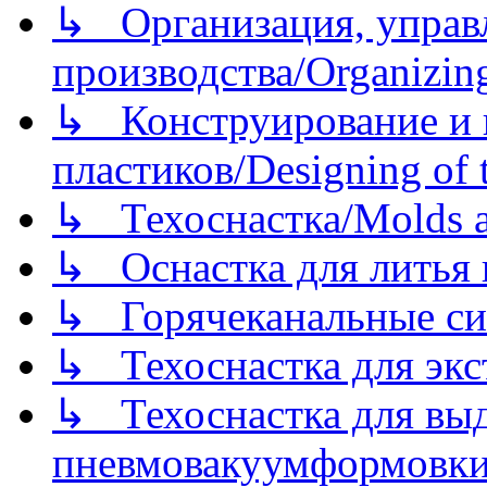
↳ Организация, управл
производства/Organizing
↳ Конструирование и п
пластиков/Designing of t
↳ Техоснастка/Molds a
↳ Оснастка для литья 
↳ Горячеканальные си
↳ Техоснастка для экс
↳ Техоснастка для вы
пневмовакуумформовк