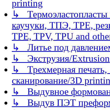
printing
↳ Термоэластопласты и
каучуки, ТПЭ, TPE, рез
TPE, TPV, TPU and other
↳ Литье под давлением/
↳ Экструзия/Extrusion
↳ Трехмерная печать,
сканирование/3D printin
↳ Выдувное формован
↳ Выдув ПЭТ префор