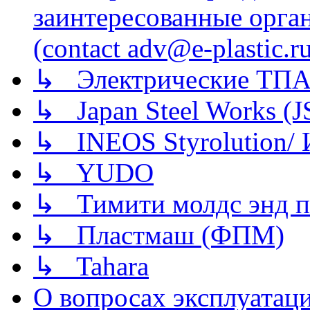
заинтересованные орга
(contact adv@e-plastic.r
↳ Электрические ТПА
↳ Japan Steel Works (
↳ INEOS Styrolution
↳ YUDO
↳ Тимити молдс энд п
↳ Пластмаш (ФПМ)
↳ Tahara
О вопросах эксплуатаци