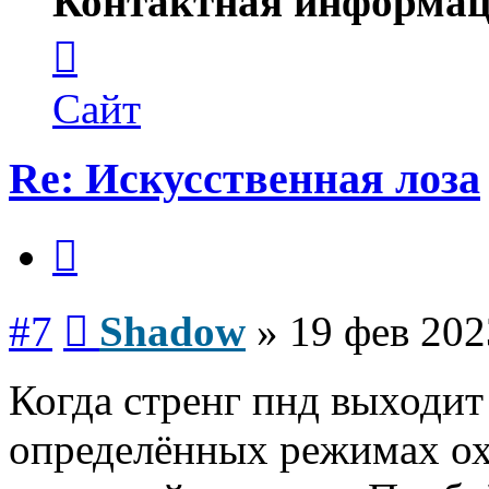
Контактная информац
Контактная
информация
пользователя
Shadow
Сайт
Re: Искусственная лоза
Цитата
Сообщение
#7
Shadow
»
19 фев 202
Когда стренг пнд выходит
определённых режимах ох