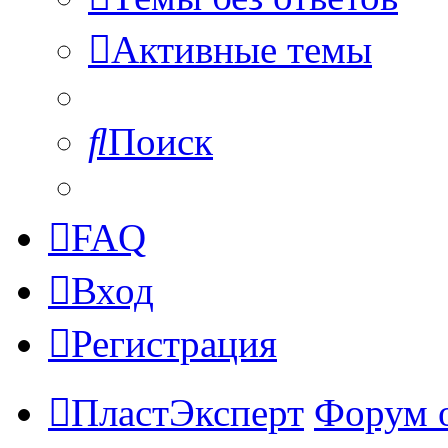
Активные темы
Поиск
FAQ
Вход
Регистрация
ПластЭксперт
Форум 