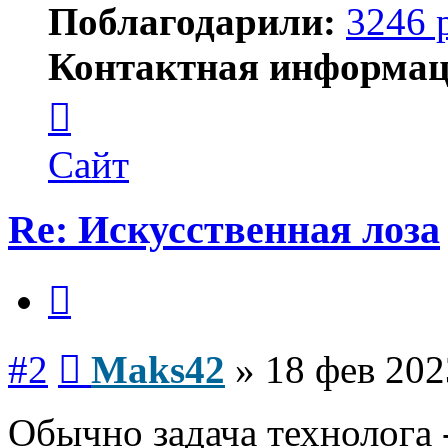
Поблагодарили:
3246 
Контактная информац
Контактная
информация
пользователя
Maks42
Сайт
Re: Искусственная лоза
Цитата
Сообщение
#2
Maks42
»
18 фев 202
Обычно задача технолога 