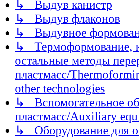
↳ Выдув канистр
↳ Выдув флаконов
↳ Выдувное формован
↳ Термоформование, ка
остальные методы пере
пластмасс/Thermoforming
other technologies
↳ Вспомогательное об
пластмасс/Auxiliary equi
↳ Оборудование для о