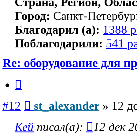
Страна, Регион, Облас
Город:
Санкт-Петербур
Благодарил (а):
1388 р
Поблагодарили:
541 р
Re: оборудование для п
Цитата
Сообщение
#12
st_alexander
»
12 д
Кей
писал(а):
12 дек 2