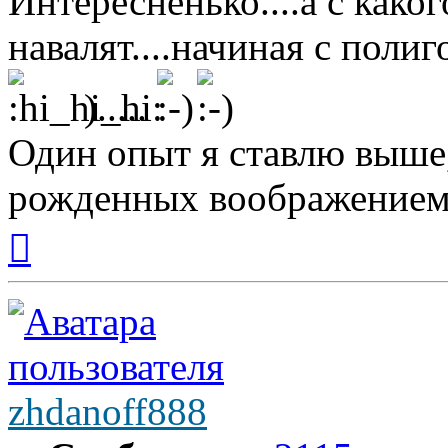
Интересненько....а с какого
навалят....начиная с полиг
).....
Один опыт я ставлю выше
рожденных воображением
Вернуться
к
началу
zhdanoff888