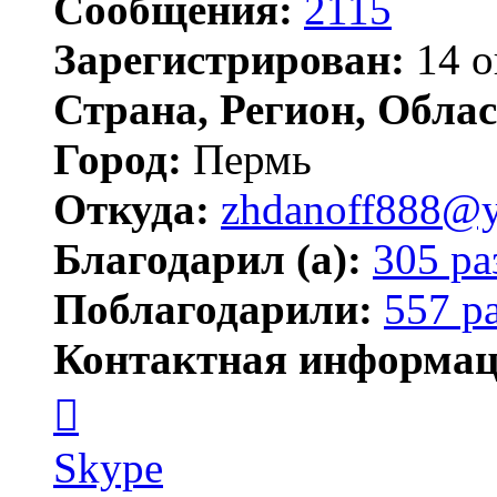
Сообщения:
2115
Зарегистрирован:
14 о
Страна, Регион, Облас
Город:
Пермь
Откуда:
zhdanoff888@y
Благодарил (а):
305 ра
Поблагодарили:
557 р
Контактная информац
Контактная
информация
пользователя
zhdanoff888
Skype