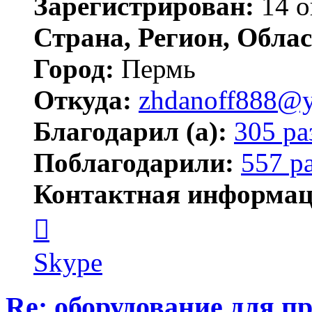
Зарегистрирован:
14 о
Страна, Регион, Облас
Город:
Пермь
Откуда:
zhdanoff888@y
Благодарил (а):
305 ра
Поблагодарили:
557 р
Контактная информац
Контактная
информация
пользователя
zhdanoff888
Skype
Re: оборудование для п