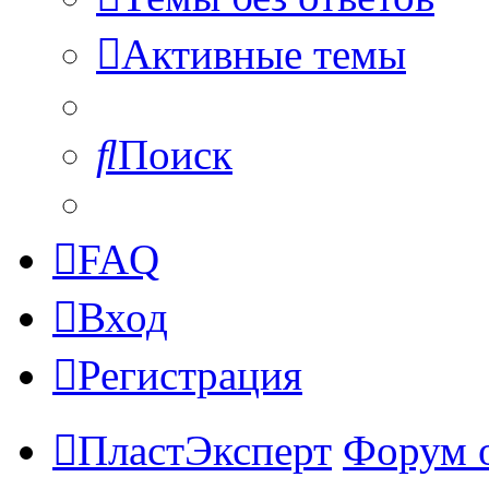
Активные темы
Поиск
FAQ
Вход
Регистрация
ПластЭксперт
Форум 