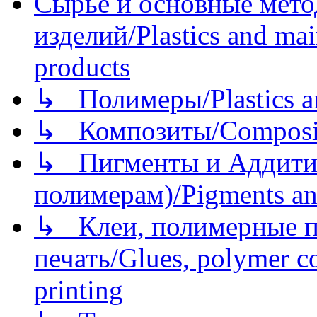
Сырье и основные мето
изделий/Plastics and mai
products
↳ Полимеры/Plastics a
↳ Композиты/Сomposite
↳ Пигменты и Аддитив
полимерам)/Pigments an
↳ Клеи, полимерные по
печать/Glues, polymer co
printing