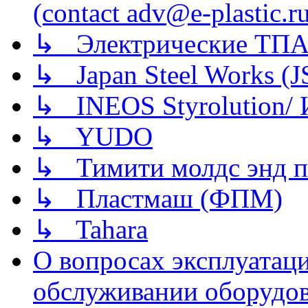
(contact adv@e-plastic.r
↳ Электрические ТПА
↳ Japan Steel Works (
↳ INEOS Styrolution
↳ YUDO
↳ Тимити молдс энд п
↳ Пластмаш (ФПМ)
↳ Tahara
О вопросах эксплуатаци
обслуживании оборудова