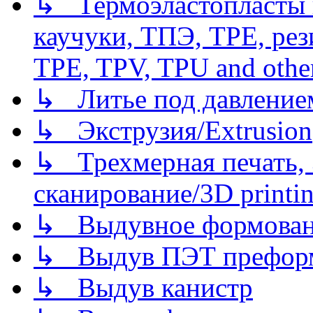
↳ Термоэластопласты и
каучуки, ТПЭ, TPE, рез
TPE, TPV, TPU and other
↳ Литье под давлением/
↳ Экструзия/Extrusion
↳ Трехмерная печать,
сканирование/3D printin
↳ Выдувное формован
↳ Выдув ПЭТ префор
↳ Выдув канистр