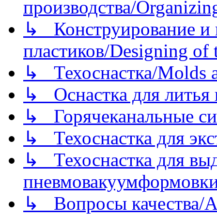
производства/Organizing
↳ Конструирование и п
пластиков/Designing of t
↳ Техоснастка/Molds a
↳ Оснастка для литья 
↳ Горячеканальные си
↳ Техоснастка для экс
↳ Техоснастка для вы
пневмовакуумформовк
↳ Вопросы качества/Abo