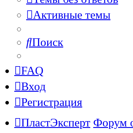
Активные темы
Поиск
FAQ
Вход
Регистрация
ПластЭксперт
Форум 