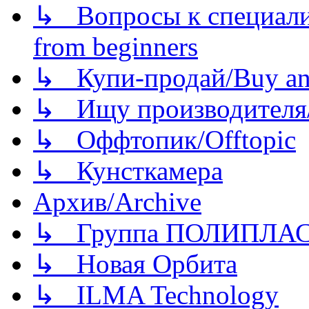
↳ Вопросы к специали
from beginners
↳ Купи-продай/Buy and
↳ Ищу производителя/
↳ Оффтопик/Offtopic
↳ Кунсткамера
Архив/Archive
↳ Группа ПОЛИПЛА
↳ Новая Орбита
↳ ILMA Technology