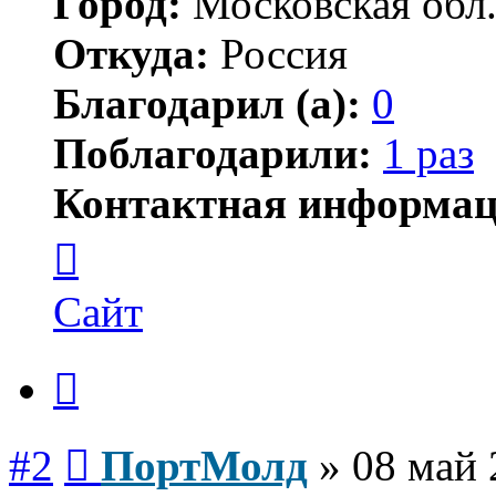
Город:
Московская обл
Откуда:
Россия
Благодарил (а):
0
Поблагодарили:
1 раз
Контактная информац
Контактная
информация
пользователя
ПортМолд
Сайт
Цитата
Сообщение
#2
ПортМолд
»
08 май 