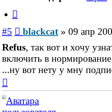
Цитата
Сообщение
#5
blackcat
»
09 апр 200
Refus
, так вот и хочу узн
включить в нормирование
...ну вот нету у мну подпис
Вернуться
к
началу