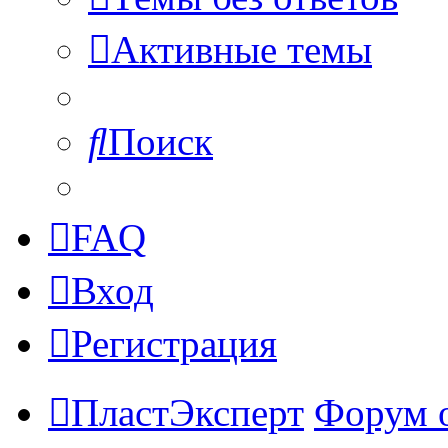
Активные темы
Поиск
FAQ
Вход
Регистрация
ПластЭксперт
Форум 