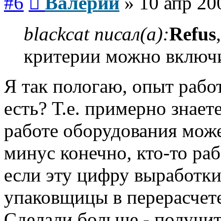
#6
Валерий
»
10 апр 20
blackcat писал(а):
Refus
критерии можно включи
Я так пологаю, опыт рабо
есть? Т.е. примерно знает
работе оборудования може
минус конечно, кто-то раб
если эту цифру выработки 
упаковщицы в перерасчете
Сделали больше - получит