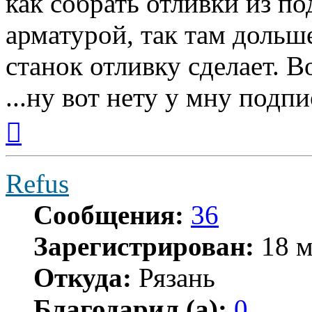
как собрать отливки из под
арматурой, так там дольше
станок отливку сделает. В
...ну вот нету у мну подпис
Вернуться
к
началу
Refus
Сообщения:
36
Зарегистрирован:
18 м
Откуда:
Рязань
Благодарил (а):
0