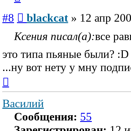
Сообщение
#8
blackcat
»
12 апр 200
Ксения писал(а):
все рав
это типа пьяные были? :D 
...ну вот нету у мну подпис
Вернуться
к
началу
Василий
Сообщения:
55
Зарегистрирован:
12 и