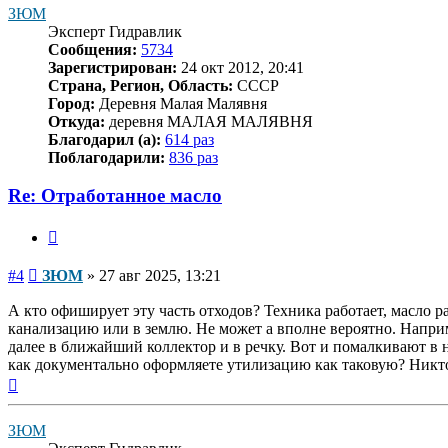
началу
ЗЮМ
Эксперт Гидравлик
Сообщения:
5734
Зарегистрирован:
24 окт 2012, 20:41
Страна, Регион, Область:
СССР
Город:
Деревня Малая Малявня
Откуда:
деревня МАЛАЯ МАЛЯВНЯ
Благодарил (а):
614 раз
Поблагодарили:
836 раз
Re: Отработанное масло
Цитата
Сообщение
#4
ЗЮМ
»
27 авг 2025, 13:21
А кто офиширует эту часть отходов? Техника работает, масло ра
канализацию или в землю. Не может а вполне вероятно. Наприме
далее в ближайший коллектор и в речку. Вот и помалкивают в 
как документально оформляете утилизацию как таковую? Никто
Вернуться
к
началу
ЗЮМ