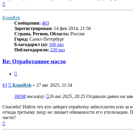
Вернуться
к
началу
KsunReh
Сообщения:
463
Зарегистрирован:
14 фев 2014, 21:56
Страна, Регион, Область:
Россия
Город:
Санкт-Петербург
Благодарил (а):
160 раз
Поблагодарили:
220 раз
Re: Отработанное масло
Цитата
Сообщение
#3
KsunReh
»
27 авг 2025, 11:34
ЗЮМ
писал(а):
26 авг 2025, 20:25
Отдавали давно на зав
Спасибо! Найти тех кто заберет отработку забесплатно или за 
отхода третьему лицу не лишает обязанности его утилизации. 
части?
Вернуться
к