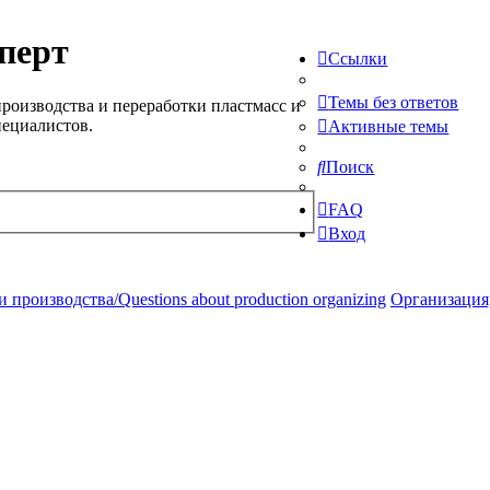
перт
Ссылки
Темы без ответов
роизводства и переработки пластмасс и
пециалистов.
Активные темы
Поиск
FAQ
Вход
производства/Questions about production organizing
Организация,