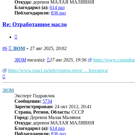
Откуда:
деревня МАЛАЯ МАЛЯВНЯ
Благодарил (а):
614 раз
Поблагодарили:
836 раз
Re: Отработанное масло
Цитата
Сообщение
#6
ЗЮМ
»
27 авг 2025, 20:02
ЗЮМ
писал(а):
27 авг 2025, 19:56
https://www.consulta
https://www.rosa1.ru/info/vopros-otvet/ ... lzovaniya/
Вернуться
к
началу
ЗЮМ
Эксперт Гидравлик
Сообщения:
5734
Зарегистрирован:
24 окт 2012, 20:41
Страна, Регион, Область:
СССР
Город:
Деревня Малая Малявня
Откуда:
деревня МАЛАЯ МАЛЯВНЯ
Благодарил (а):
614 раз
Поблагодарили:
836 раз