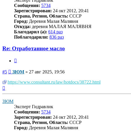
Эксперт Гидравлик
Сообщения:
5734
Зарегистрирован:
24 окт 2012, 20:41
Страна, Регион, Область:
СССР
Город:
Деревня Малая Малявня
Откуда:
деревня МАЛАЯ МАЛЯВНЯ
Благодарил (а):
614 раз
Поблагодарили:
836 раз
Re: Отработанное масло
Цитата
Сообщение
#5
ЗЮМ
»
27 авг 2025, 19:56
https://www.consultant.ru/law/hotdocs/38722.html
Вернуться
к
началу
ЗЮМ
Эксперт Гидравлик
Сообщения:
5734
Зарегистрирован:
24 окт 2012, 20:41
Страна, Регион, Область:
СССР
Город:
Деревня Малая Малявня