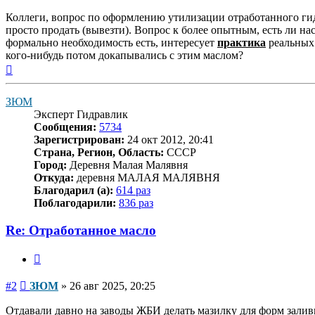
Коллеги, вопрос по оформлению утилизации отработанного гидр
просто продать (вывезти). Вопрос к более опытным, есть ли н
формально необходимость есть, интересует
практика
реальных 
кого-нибудь потом докапывались с этим маслом?
Вернуться
к
началу
ЗЮМ
Эксперт Гидравлик
Сообщения:
5734
Зарегистрирован:
24 окт 2012, 20:41
Страна, Регион, Область:
СССР
Город:
Деревня Малая Малявня
Откуда:
деревня МАЛАЯ МАЛЯВНЯ
Благодарил (а):
614 раз
Поблагодарили:
836 раз
Re: Отработанное масло
Цитата
Сообщение
#2
ЗЮМ
»
26 авг 2025, 20:25
Отдавали давно на заводы ЖБИ делать мазилку для форм заливк