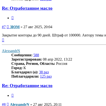
Re: Отработанное масло
Цитата
Сообщение
#7
ЗЮМ
»
27 авг 2025, 20:04
Закрытие конторы до 90 дней. Штраф от 100000. Автору темы
Вернуться
к
началу
AlexsandrN
Сообщения:
588
Зарегистрирован:
08 апр 2022, 13:22
Страна, Регион, Область:
Россия
Город:
К
Благодарил (а):
38 раз
Поблагодарили:
125 раз
Re: Отработанное масло
Цитата
Сообщение
#8
AlexsandrN
»
27 авг 2025, 20:11