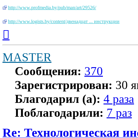
http://www.profmedia.by/pub/man/art/29526/
http://www.logists.by/content/двенадцат ... инструкции
Вернуться
к
началу
MASTER
Сообщения:
370
Зарегистрирован:
30 я
Благодарил (а):
4 раза
Поблагодарили:
7 раз
Re: Технологическая и