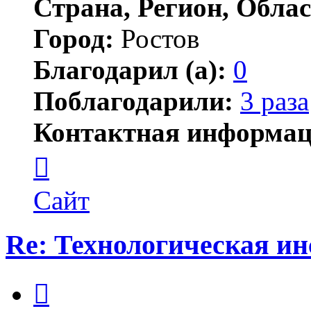
Страна, Регион, Облас
Город:
Ростов
Благодарил (а):
0
Поблагодарили:
3 раза
Контактная информац
Контактная
информация
пользователя
chemist-
Сайт
54
Re: Технологическая и
Цитата