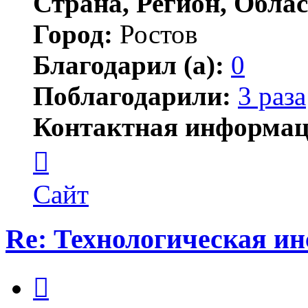
Страна, Регион, Облас
Город:
Ростов
Благодарил (а):
0
Поблагодарили:
3 раза
Контактная информац
Контактная
информация
пользователя
chemist-
Сайт
54
Re: Технологическая и
Цитата