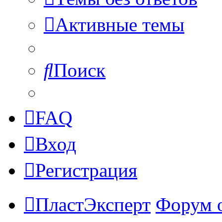
Активные темы
Поиск
FAQ
Вход
Регистрация
ПластЭксперт
Форум 