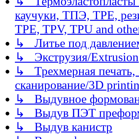
↳ Термоэластопласты и
каучуки, ТПЭ, TPE, рез
TPE, TPV, TPU and other
↳ Литье под давлением/
↳ Экструзия/Extrusion
↳ Трехмерная печать,
сканирование/3D printin
↳ Выдувное формован
↳ Выдув ПЭТ префор
↳ Выдув канистр