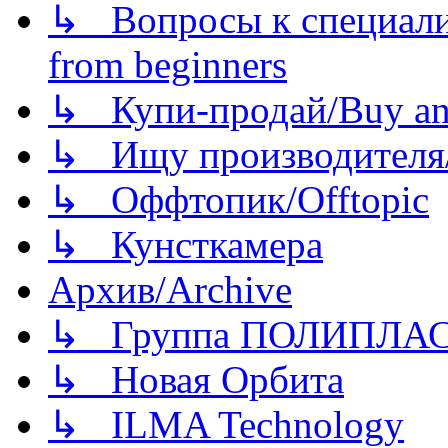
↳ Вопросы к специали
from beginners
↳ Купи-продай/Buy and
↳ Ищу производителя/
↳ Оффтопик/Offtopic
↳ Кунсткамера
Архив/Archive
↳ Группа ПОЛИПЛА
↳ Новая Орбита
↳ ILMA Technology