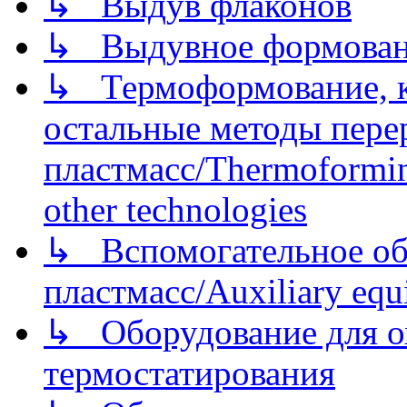
↳ Выдув флаконов
↳ Выдувное формован
↳ Термоформование, ка
остальные методы пере
пластмасс/Thermoforming
other technologies
↳ Вспомогательное об
пластмасс/Auxiliary equi
↳ Оборудование для о
термостатирования