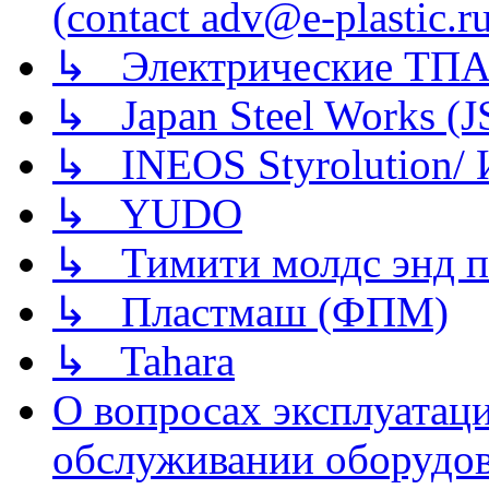
(contact adv@e-plastic.r
↳ Электрические ТПА
↳ Japan Steel Works (
↳ INEOS Styrolution
↳ YUDO
↳ Тимити молдс энд п
↳ Пластмаш (ФПМ)
↳ Tahara
О вопросах эксплуатаци
обслуживании оборудова