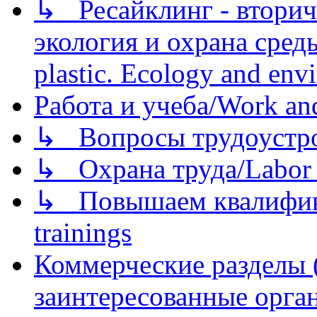
↳ Ресайклинг - вторич
экология и охрана среды/
plastic. Ecology and env
Работа и учеба/Work an
↳ Вопросы трудоустрой
↳ Охрана труда/Labor p
↳ Повышаем квалификац
trainings
Коммерческие разделы 
заинтересованные орга