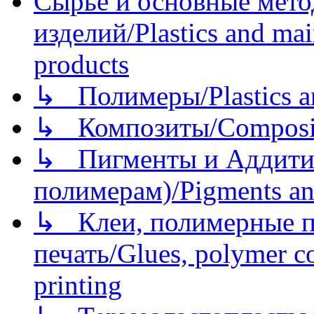
Сырье и основные мето
изделий/Plastics and mai
products
↳ Полимеры/Plastics a
↳ Композиты/Сomposite
↳ Пигменты и Аддитив
полимерам)/Pigments an
↳ Клеи, полимерные по
печать/Glues, polymer co
printing