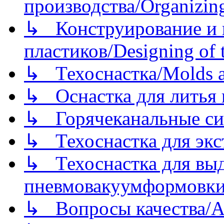
производства/Organizing
↳ Конструирование и п
пластиков/Designing of t
↳ Техоснастка/Molds a
↳ Оснастка для литья 
↳ Горячеканальные си
↳ Техоснастка для экс
↳ Техоснастка для вы
пневмовакуумформовк
↳ Вопросы качества/Abo