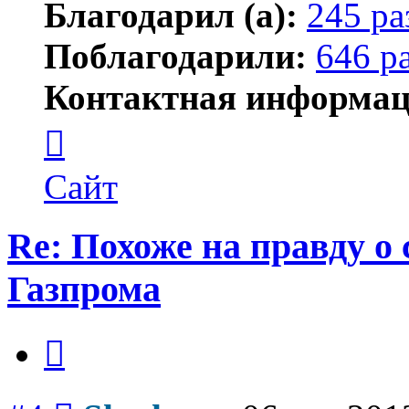
Благодарил (а):
245 ра
Поблагодарили:
646 р
Контактная информац
Контактная
информация
пользователя
Shadow
Сайт
Re: Похоже на правду о
Газпрома
Цитата
Сообщение