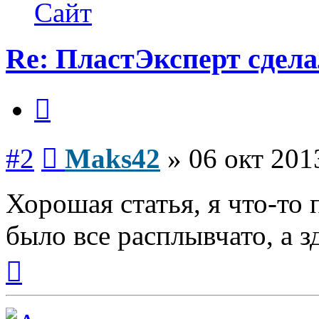
Maks42
Сайт
Re: ПластЭксперт сдела
Цитата
Сообщение
#2
Maks42
»
06 окт 201
Хорошая статья, я что-то 
было все расплывчато, а з
Вернуться
к
началу