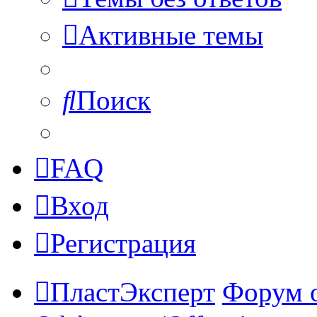
Активные темы
Поиск
FAQ
Вход
Регистрация
ПластЭксперт
Форум 