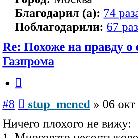
Благодарил (а):
74 раз
Поблагодарили:
67 раз
Re: Похоже на правду о
Газпрома
Цитата
Сообщение
#8
stup_mened
»
06 окт
Ничего плохого не вижу:
1. Многовато несостыково