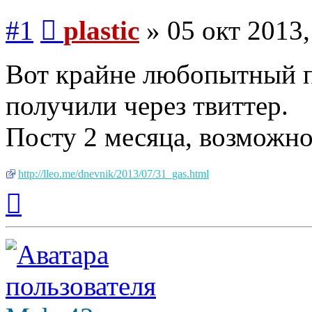
Сообщение
#1
plastic
»
05 окт 2013,
Вот крайне любопытный п
получили через твиттер.
Посту 2 месяца, возможно
http://lleo.me/dnevnik/2013/07/31_gas.html
Вернуться
к
началу