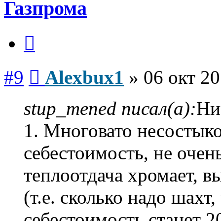
Газпрома
Цитата
Сообщение
#9
Alexbux1
»
06 окт 20
stup_mened писал(а):
Ни
1. Многовато несостыко
себестоимость, не очень
теплоотдача хромает, в
(т.е. сколько надо шахт,
себестоимость станет 20