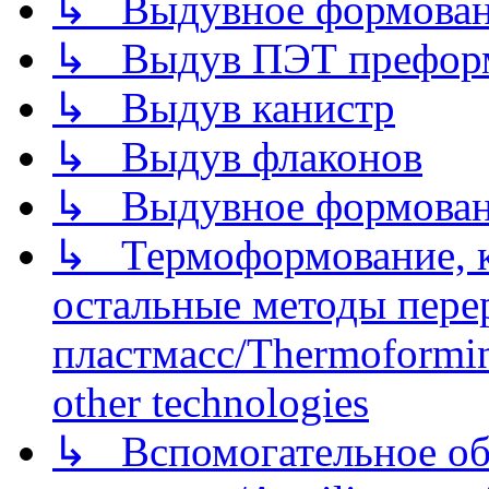
↳ Выдувное формован
↳ Выдув ПЭТ префор
↳ Выдув канистр
↳ Выдув флаконов
↳ Выдувное формован
↳ Термоформование, ка
остальные методы пере
пластмасс/Thermoforming
other technologies
↳ Вспомогательное об