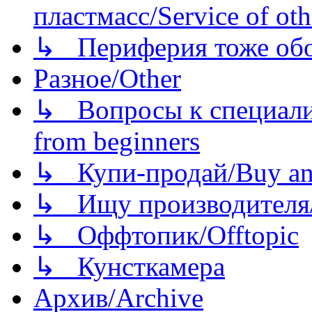
пластмасс/Service of oth
↳ Периферия тоже обору
Разное/Other
↳ Вопросы к специали
from beginners
↳ Купи-продай/Buy and
↳ Ищу производителя/
↳ Оффтопик/Offtopic
↳ Кунсткамера
Архив/Archive