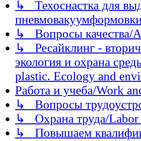
↳ Техоснастка для вы
пневмовакуумформовк
↳ Вопросы качества/Abo
↳ Ресайклинг - вторич
экология и охрана среды/
plastic. Ecology and env
Работа и учеба/Work an
↳ Вопросы трудоустрой
↳ Охрана труда/Labor p
↳ Повышаем квалификац