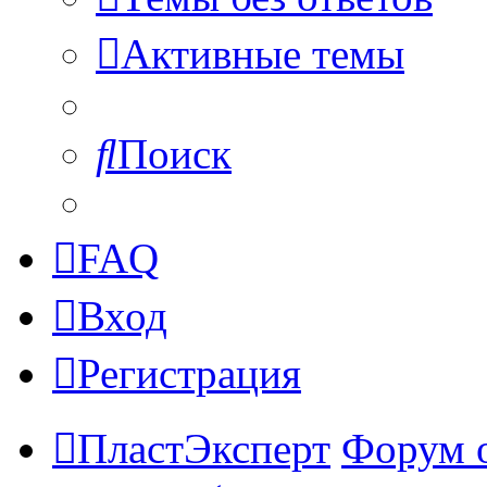
Активные темы
Поиск
FAQ
Вход
Регистрация
ПластЭксперт
Форум 