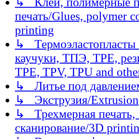
↳ Клеи, полимерные по
печать/Glues, polymer co
printing
↳ Термоэластопласты и
каучуки, ТПЭ, TPE, рез
TPE, TPV, TPU and other
↳ Литье под давлением/
↳ Экструзия/Extrusion
↳ Трехмерная печать,
сканирование/3D printin