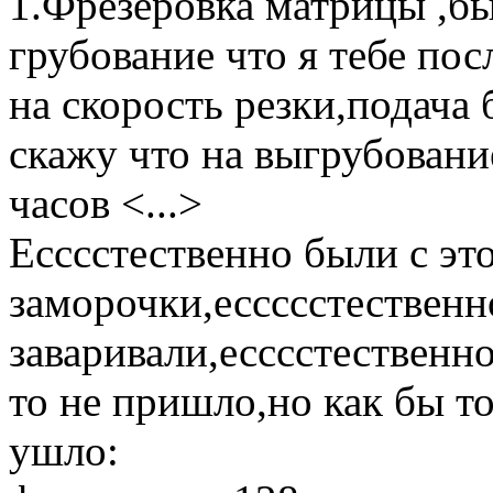
1.Фрезеровка матрицы ,бы
грубование что я тебе пос
на скорость резки,подача 
скажу что на выгрубовани
часов <...>
Есссстественно были с эт
заморочки,ессссстественн
заваривали,есссстественно
то не пришло,но как бы т
ушло: