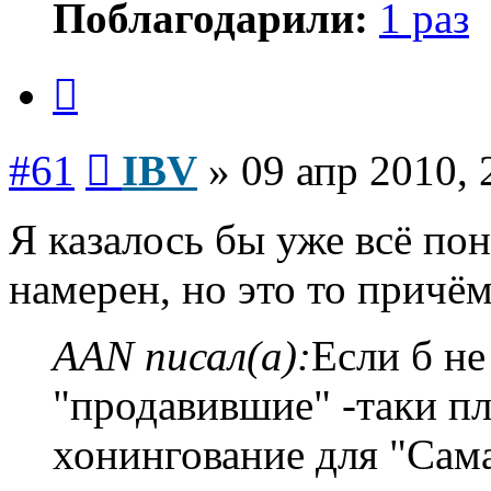
Поблагодарили:
1 раз
Цитата
Сообщение
#61
IBV
»
09 апр 2010, 
Я казалось бы уже всё по
намерен, но это то причём
AAN писал(а):
Если б н
"продавившие" -таки п
хонингование для "Сама