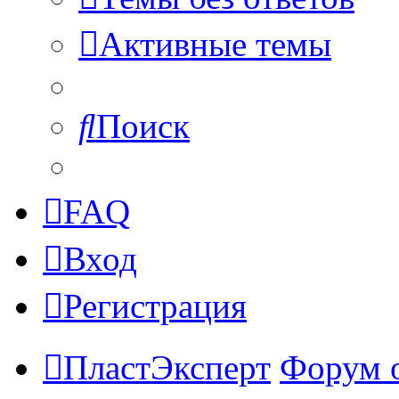
Активные темы
Поиск
FAQ
Вход
Регистрация
ПластЭксперт
Форум 