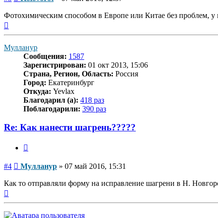
Фотохимическим способом в Европе или Китае без проблем, у н
Вернуться
к
началу
Мулланур
Сообщения:
1587
Зарегистрирован:
01 окт 2013, 15:06
Страна, Регион, Область:
Россия
Город:
Екатеринбург
Откуда:
Yevlax
Благодарил (а):
418 раз
Поблагодарили:
390 раз
Re: Как нанести шагрень?????
Цитата
Сообщение
#4
Мулланур
»
07 май 2016, 15:31
Как то отправляли форму на исправление шагрени в Н. Новгор
Вернуться
к
началу