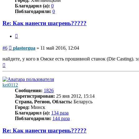
Город:
Хмельницкий
Благодарил (а):
0
Поблагодарили:
0
Re: Как нанести шагрень?????
Цитата
Сообщение
#6
plastorgua
»
11 май 2016, 12:04
найдите, у кого в Омске есть прошивной станок (Die Casting).
Вернуться
к
началу
kei0112
Сообщения:
1826
Зарегистрирован:
25 янв 2012, 15:14
Страна, Регион, Область:
Беларусь
Город:
Минск
Благодарил (а):
134 раза
Поблагодарили:
144 раза
Re: Как нанести шагрень?????