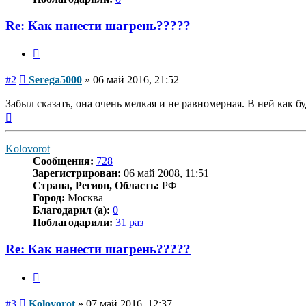
Re: Как нанести шагрень?????
Цитата
Сообщение
#2
Serega5000
»
06 май 2016, 21:52
Забыл сказать, она очень мелкая и не равномерная. В ней как 
Вернуться
к
началу
Kolovorot
Сообщения:
728
Зарегистрирован:
06 май 2008, 11:51
Страна, Регион, Область:
РФ
Город:
Москва
Благодарил (а):
0
Поблагодарили:
31 раз
Re: Как нанести шагрень?????
Цитата
Сообщение
#3
Kolovorot
»
07 май 2016, 12:37