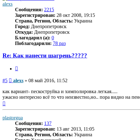
alexs
Сообщения:
2215
Зарегистрирован:
28 окт 2008, 19:15
Страна, Регион, Область:
Украина
Город:
Днепропетровск
Откуда:
Днепропетровск
Благодарил (а):
0
Поблагодарили:
78 раз
Re: Как нанести шагрень?????
Цитата
Сообщение
#5
alexs
»
08 май 2016, 11:52
как вариант- пескоструйка и химполировка легкая.....
ужасно интересно всё то что неизвестно,но.. пора видно на пенс
Вернуться
к
началу
plastorgua
Сообщения:
137
Зарегистрирован:
13 авг 2013, 11:05
Страна, Регион, Область:
Украина