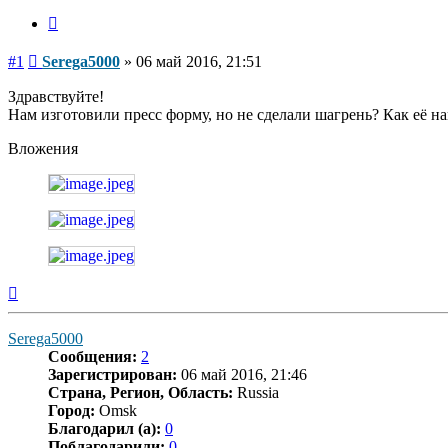
Цитата
Сообщение
#1
Serega5000
»
06 май 2016, 21:51
Здравствуйте!
Нам изготовили пресс форму, но не сделали шагрень? Как её на
Вложения
Вернуться
к
началу
Serega5000
Сообщения:
2
Зарегистрирован:
06 май 2016, 21:46
Страна, Регион, Область:
Russia
Город:
Omsk
Благодарил (а):
0
Поблагодарили:
0