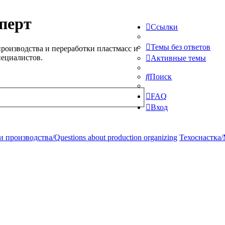
перт
Ссылки
Темы без ответов
роизводства и переработки пластмасс и
пециалистов.
Активные темы
Поиск
FAQ
Вход
производства/Questions about production organizing
Техоснастка/