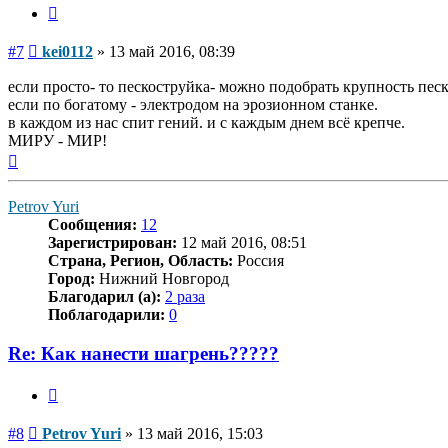
Цитата
Сообщение
#7
kei0112
»
13 май 2016, 08:39
если просто- то пескоструйка- можно подобрать крупность песк
если по богатому - электродом на эрозионном станке.
в каждом из нас спит гений. и с каждым днем всё крепче.
МИРУ - МИР!
Вернуться
к
началу
Petrov Yuri
Сообщения:
12
Зарегистрирован:
12 май 2016, 08:51
Страна, Регион, Область:
Россия
Город:
Нижний Новгород
Благодарил (а):
2 раза
Поблагодарили:
0
Re: Как нанести шагрень?????
Цитата
Сообщение
#8
Petrov Yuri
»
13 май 2016, 15:03