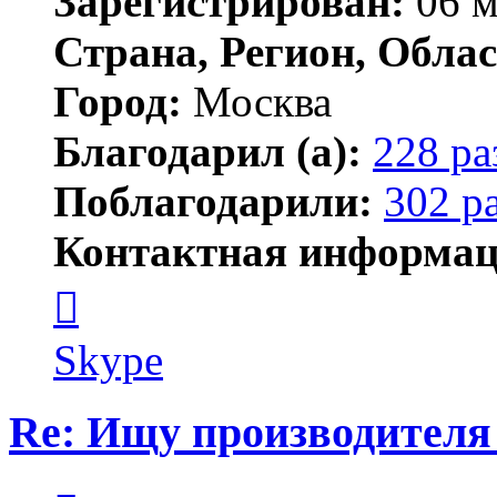
Зарегистрирован:
06 м
Страна, Регион, Облас
Город:
Москва
Благодарил (а):
228 ра
Поблагодарили:
302 р
Контактная информац
Контактная
информация
пользователя
serj364
Skype
Re: Ищу производителя 
Цитата