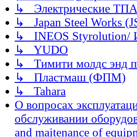
↳ Электрические ТПА
↳ Japan Steel Works (
↳ INEOS Styrolution
↳ YUDO
↳ Тимити молдс энд п
↳ Пластмаш (ФПМ)
↳ Tahara
О вопросах эксплуатаци
обслуживании оборудова
and maitenance of equip