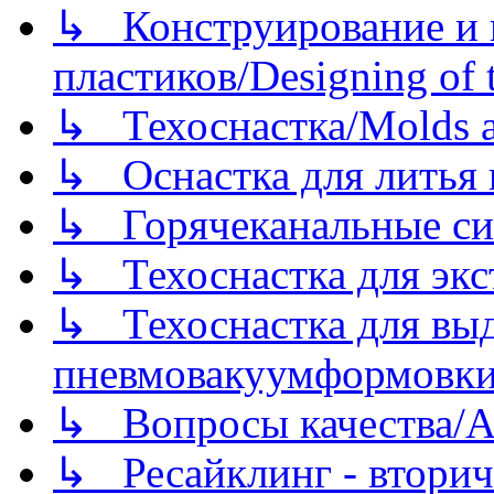
↳ Конструирование и п
пластиков/Designing of t
↳ Техоснастка/Molds a
↳ Оснастка для литья 
↳ Горячеканальные си
↳ Техоснастка для экс
↳ Техоснастка для вы
пневмовакуумформовк
↳ Вопросы качества/Abo
↳ Ресайклинг - вторич