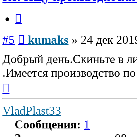
Цитата
Сообщение
#5
kumaks
»
24 дек 201
Добрый день.Скиньте в л
.Имеется производство по
Вернуться
к
началу
VladPlast33
Сообщения:
1