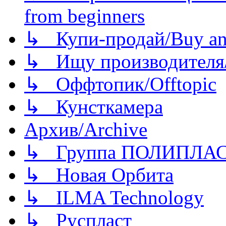
from beginners
↳ Купи-продай/Buy and
↳ Ищу производителя/
↳ Оффтопик/Offtopic
↳ Кунсткамера
Архив/Archive
↳ Группа ПОЛИПЛА
↳ Новая Орбита
↳ ILMA Technology
↳ Руспласт