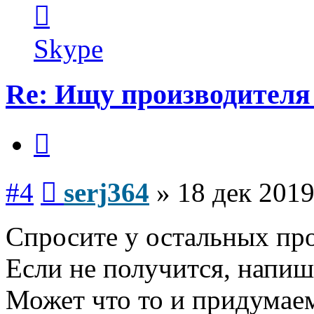
Контактная
информация
пользователя
serj364
Skype
Re: Ищу производителя 
Цитата
Сообщение
#4
serj364
»
18 дек 2019
Спросите у остальных пр
Если не получится, напиши
Может что то и придумае