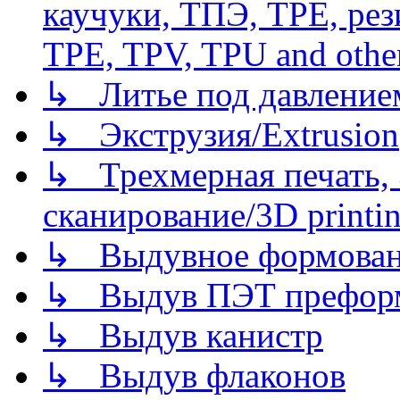
каучуки, ТПЭ, TPE, рез
TPE, TPV, TPU and other
↳ Литье под давлением/
↳ Экструзия/Extrusion
↳ Трехмерная печать,
сканирование/3D printin
↳ Выдувное формован
↳ Выдув ПЭТ префор
↳ Выдув канистр
↳ Выдув флаконов