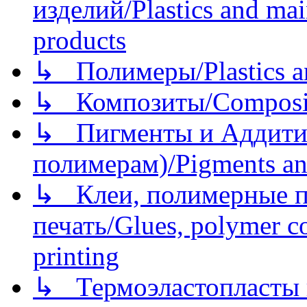
изделий/Plastics and mai
products
↳ Полимеры/Plastics a
↳ Композиты/Сomposite
↳ Пигменты и Аддитив
полимерам)/Pigments an
↳ Клеи, полимерные по
печать/Glues, polymer co
printing
↳ Термоэластопласты и