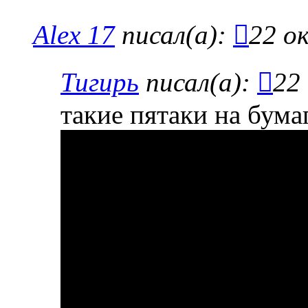
Alex 17
писал(а):
22 о
Тигирь
писал(а):
22
такие пятаки на бум