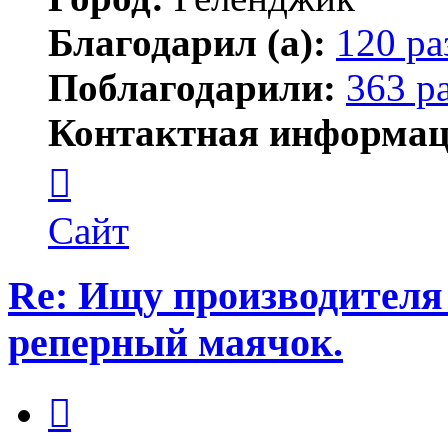
Благодарил (а):
120 ра
Поблагодарили:
363 р
Контактная информац
Контактная
информация
пользователя
Тигирь
Сайт
Re: Ищу производителя
реперный маячок.
Цитата