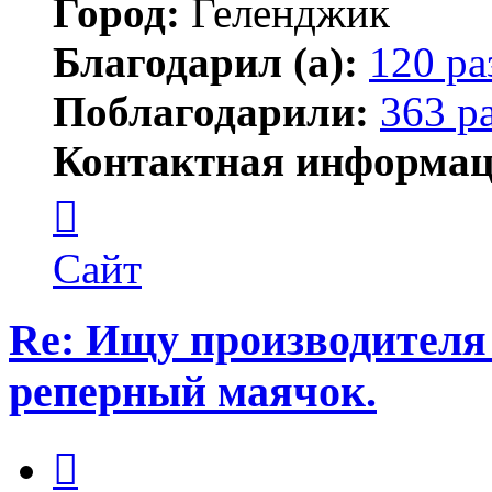
Город:
Геленджик
Благодарил (а):
120 ра
Поблагодарили:
363 р
Контактная информац
Контактная
информация
пользователя
Тигирь
Сайт
Re: Ищу производителя
реперный маячок.
Цитата