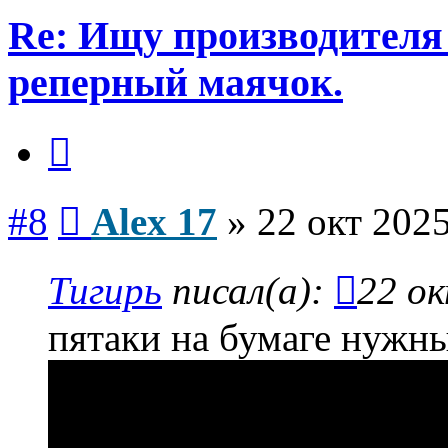
Re: Ищу производителя
реперный маячок.
Цитата
Сообщение
#8
Alex 17
»
22 окт 2025
Тигирь
писал(а):
22 ок
пятаки на бумаге нужн