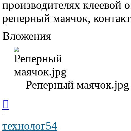
производителях клеевой о
реперный маячок, контакт
Вложения
Реперный маячок.jpg
Вернуться
к
началу
технолог54