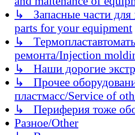
and maitenance of equip
↳ Запасные части для 
parts for your equipment
↳ Термопластавтоматы 
ремонта/Injection moldin
↳ Наши дорогие экстру
↳ Прочее оборудовани
пластмасс/Service of oth
↳ Периферия тоже обору
Разное/Other