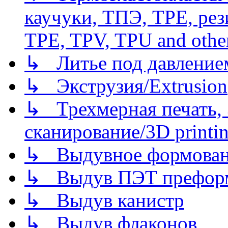
каучуки, ТПЭ, TPE, рез
TPE, TPV, TPU and other
↳ Литье под давлением/
↳ Экструзия/Extrusion
↳ Трехмерная печать,
сканирование/3D printin
↳ Выдувное формован
↳ Выдув ПЭТ префор
↳ Выдув канистр
↳ Выдув флаконов