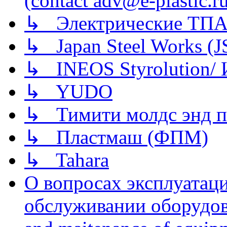
(contact adv@e-plastic.r
↳ Электрические ТПА
↳ Japan Steel Works (
↳ INEOS Styrolution
↳ YUDO
↳ Тимити молдс энд п
↳ Пластмаш (ФПМ)
↳ Tahara
О вопросах эксплуатаци
обслуживании оборудова