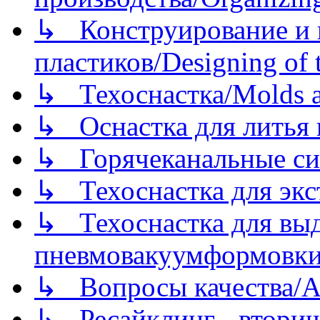
↳ Конструирование и п
пластиков/Designing of t
↳ Техоснастка/Molds a
↳ Оснастка для литья 
↳ Горячеканальные си
↳ Техоснастка для экс
↳ Техоснастка для вы
пневмовакуумформовк
↳ Вопросы качества/Abo
↳ Ресайклинг - вторич