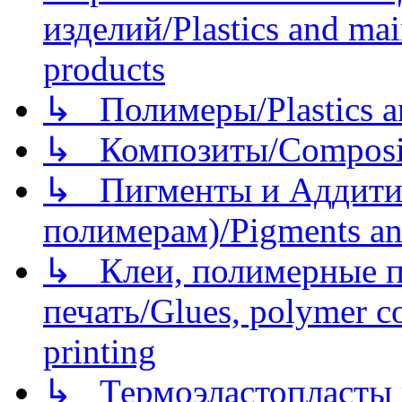
изделий/Plastics and mai
products
↳ Полимеры/Plastics a
↳ Композиты/Сomposite
↳ Пигменты и Аддитив
полимерам)/Pigments an
↳ Клеи, полимерные по
печать/Glues, polymer co
printing
↳ Термоэластопласты и