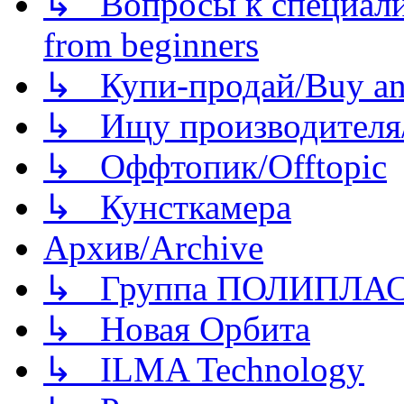
↳ Вопросы к специали
from beginners
↳ Купи-продай/Buy and
↳ Ищу производителя/
↳ Оффтопик/Offtopic
↳ Кунсткамера
Архив/Archive
↳ Группа ПОЛИПЛА
↳ Новая Орбита
↳ ILMA Technology