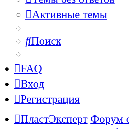
Активные темы
Поиск
FAQ
Вход
Регистрация
ПластЭксперт
Форум 