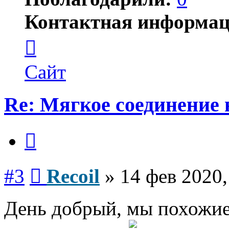
Контактная информац
Контактная
информация
пользователя
Recoil
Сайт
Re: Мягкое соединение 
Цитата
Сообщение
#3
Recoil
»
14 фев 2020,
День добрый, мы похожие