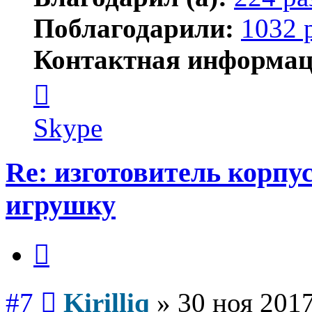
Поблагодарили:
1032 
Контактная информац
Контактная
информация
пользователя
Kirilliq
Skype
Re: изготовитель корпус
игрушку
Цитата
Сообщение
#7
Kirilliq
»
30 ноя 2017