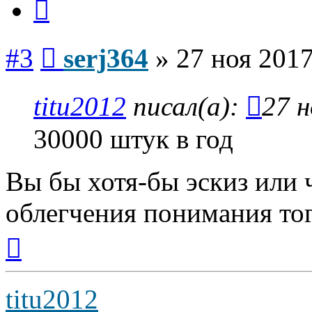
Сообщение
#3
serj364
»
27 ноя 2017
titu2012
писал(а):
27 н
30000 штук в год
Вы бы хотя-бы эскиз или
облегчения понимания тог
Вернуться
к
началу
titu2012