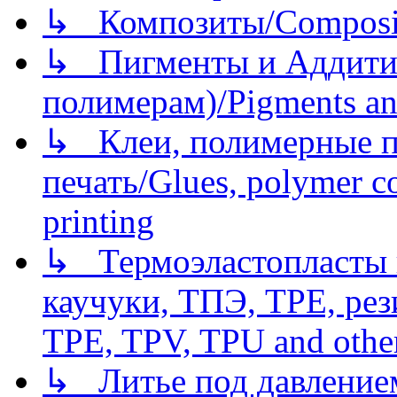
↳ Композиты/Сomposite
↳ Пигменты и Аддитив
полимерам)/Pigments an
↳ Клеи, полимерные по
печать/Glues, polymer co
printing
↳ Термоэластопласты и
каучуки, ТПЭ, TPE, рез
TPE, TPV, TPU and other
↳ Литье под давлением/