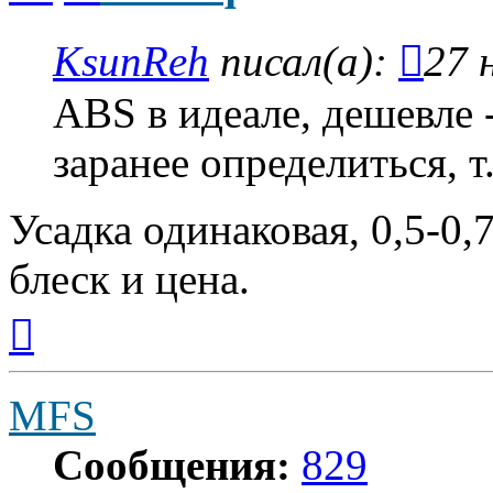
KsunReh
писал(а):
27 
ABS в идеале, дешевле 
заранее определиться, т.
Усадка одинаковая, 0,5-0
блеск и цена.
Вернуться
к
началу
MFS
Сообщения:
829