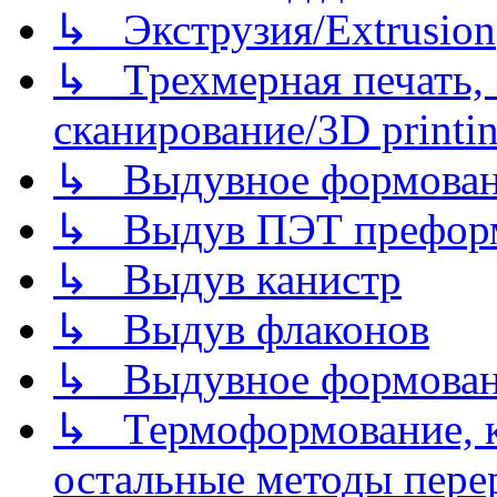
↳ Экструзия/Extrusion
↳ Трехмерная печать,
сканирование/3D printin
↳ Выдувное формован
↳ Выдув ПЭТ префор
↳ Выдув канистр
↳ Выдув флаконов
↳ Выдувное формован
↳ Термоформование, ка
остальные методы пере