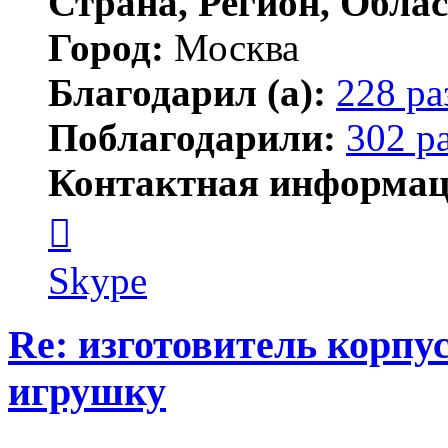
Страна, Регион, Облас
Город:
Москва
Благодарил (а):
228 ра
Поблагодарили:
302 р
Контактная информац
Контактная
информация
пользователя
serj364
Skype
Re: изготовитель корпус
игрушку
Цитата