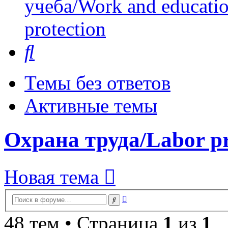
учеба/Work and educati
protection
Поиск
Темы без ответов
Активные темы
Охрана труда/Labor pr
Новая тема
Расширенный
Поиск
поиск
48 тем • Страница
1
из
1