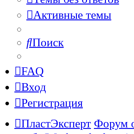
Активные темы
Поиск
FAQ
Вход
Регистрация
ПластЭксперт
Форум 