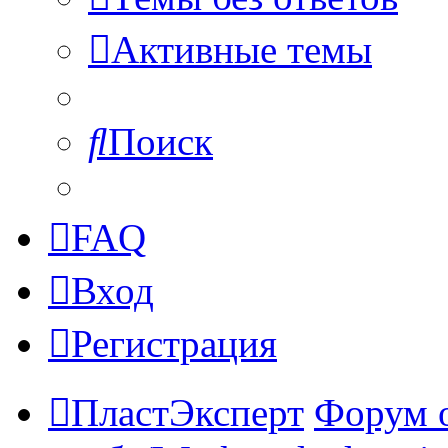
Активные темы
Поиск
FAQ
Вход
Регистрация
ПластЭксперт
Форум 