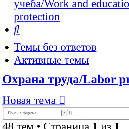
учеба/Work and educati
protection
Поиск
Темы без ответов
Активные темы
Охрана труда/Labor pr
Новая тема
Расширенный
Поиск
поиск
48 тем • Страница
1
из
1