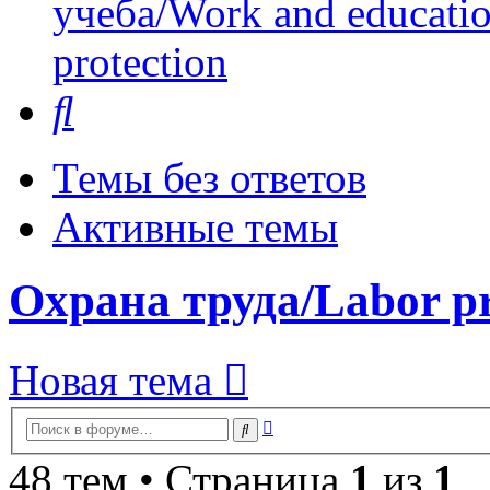
учеба/Work and educati
protection
Поиск
Темы без ответов
Активные темы
Охрана труда/Labor pr
Новая тема
Расширенный
Поиск
поиск
48 тем • Страница
1
из
1