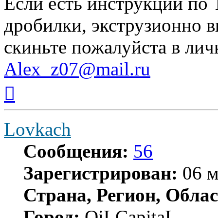
Если есть инструкции по 
дробилки, экструзионно 
скиньте пожалуйcта в лич
Alex_z07@mail.ru
Вернуться
к
началу
Lovkach
Сообщения:
56
Зарегистрирован:
06 м
Страна, Регион, Облас
Город:
OiLCapitaL