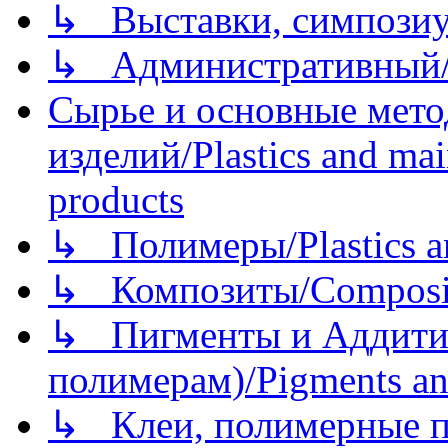
↳ Выставки, симпозиу
↳ Административный/
Сырье и основные мето
изделий/Plastics and mai
products
↳ Полимеры/Plastics a
↳ Композиты/Сomposite
↳ Пигменты и Аддитив
полимерам)/Pigments an
↳ Клеи, полимерные по