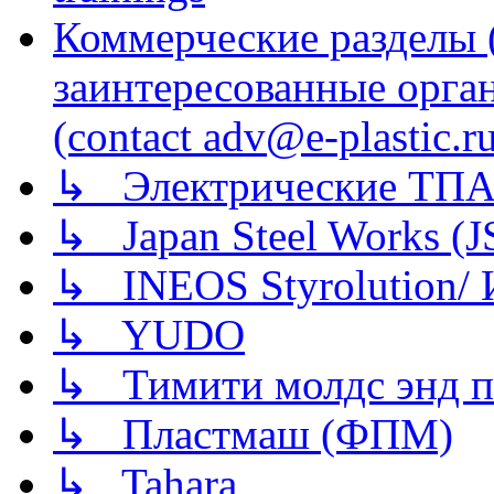
Коммерческие разделы 
заинтересованные орга
(contact adv@e-plastic.r
↳ Электрические ТПА
↳ Japan Steel Works (
↳ INEOS Styrolution
↳ YUDO
↳ Тимити молдс энд п
↳ Пластмаш (ФПМ)
↳ Tahara