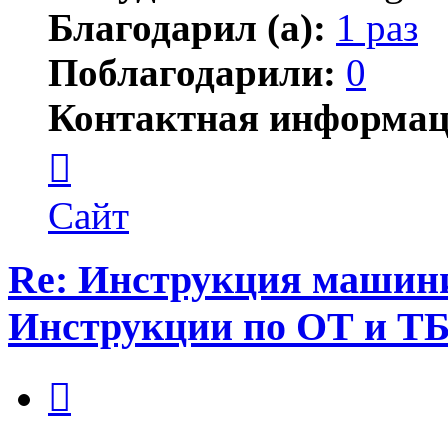
Благодарил (а):
1 раз
Поблагодарили:
0
Контактная информац
Контактная
информация
пользователя
gssgraf
Сайт
Re: Инструкция машинис
Инструкции по ОТ и Т
Цитата
Сообщение