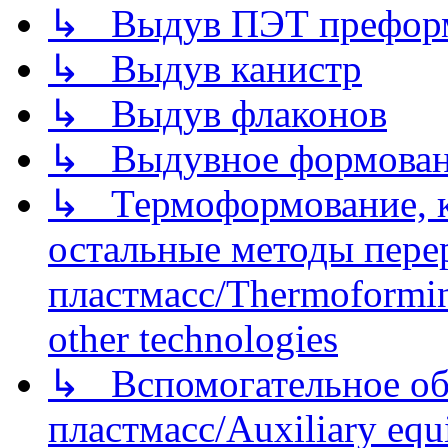
↳ Выдув ПЭТ префор
↳ Выдув канистр
↳ Выдув флаконов
↳ Выдувное формован
↳ Термоформование, ка
остальные методы пере
пластмасс/Thermoforming
other technologies
↳ Вспомогательное об
пластмасс/Auxiliary equi