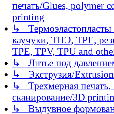
печать/Glues, polymer co
printing
↳ Термоэластопласты и
каучуки, ТПЭ, TPE, рез
TPE, TPV, TPU and other
↳ Литье под давлением/
↳ Экструзия/Extrusion
↳ Трехмерная печать,
сканирование/3D printin
↳ Выдувное формован