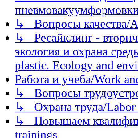
пневмовакуумформовк
↳ Вопросы качества/Abo
↳ Ресайклинг - вторич
экология и охрана среды/
plastic. Ecology and env
Работа и учеба/Work an
↳ Вопросы трудоустрой
↳ Охрана труда/Labor p
↳ Повышаем квалификац
trainings