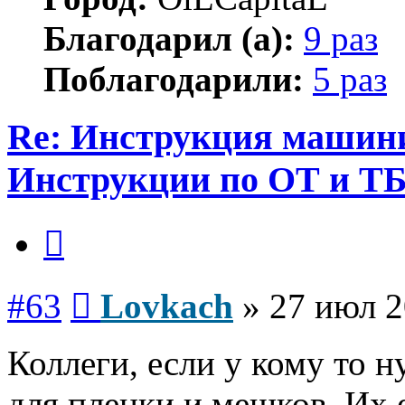
Благодарил (а):
9 раз
Поблагодарили:
5 раз
Re: Инструкция машинис
Инструкции по ОТ и Т
Цитата
Сообщение
#63
Lovkach
»
27 июл 2
Коллеги, если у кому то 
для пленки и мешков. Их е