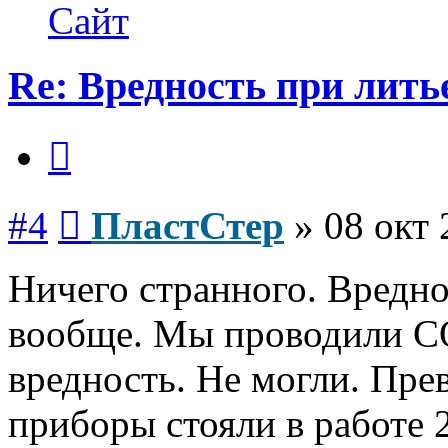
ПластСтер
Сайт
Re: Вредность при лить
Цитата
Сообщение
#4
ПластСтер
»
08 окт 
Ничего странного. Вредно
вообще. Мы проводили СО
вредность. Не могли. Пре
приборы стояли в работе 2