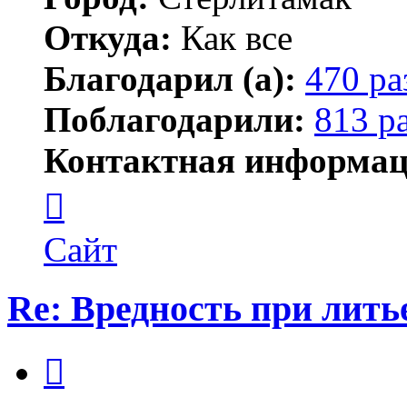
Откуда:
Как все
Благодарил (а):
470 ра
Поблагодарили:
813 р
Контактная информац
Контактная
информация
пользователя
ПластСтер
Сайт
Re: Вредность при лить
Цитата