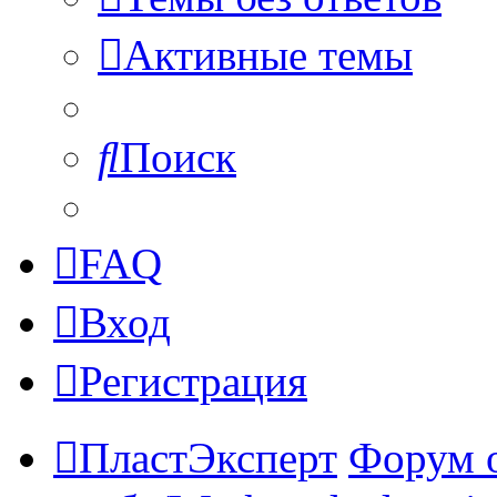
Активные темы
Поиск
FAQ
Вход
Регистрация
ПластЭксперт
Форум 