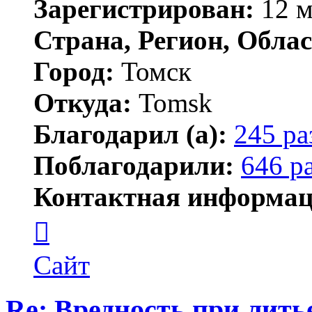
Зарегистрирован:
12 м
Страна, Регион, Облас
Город:
Томск
Откуда:
Tomsk
Благодарил (а):
245 ра
Поблагодарили:
646 р
Контактная информац
Контактная
информация
пользователя
Shadow
Сайт
Re: Вредность при лить