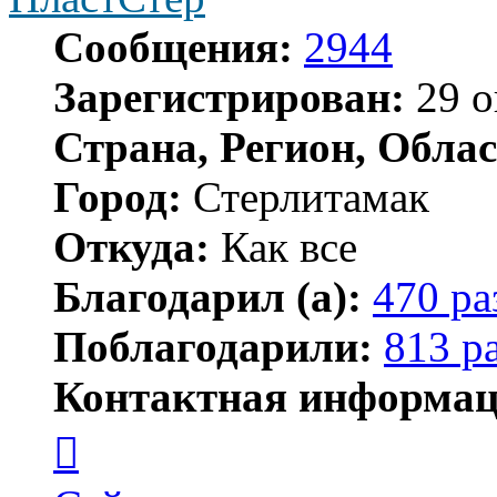
Сообщения:
2944
Зарегистрирован:
29 о
Страна, Регион, Облас
Город:
Стерлитамак
Откуда:
Как все
Благодарил (а):
470 ра
Поблагодарили:
813 р
Контактная информац
Контактная
информация
пользователя
ПластСтер