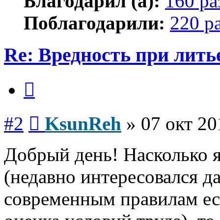
Благодарил (а):
160 ра
Поблагодарили:
220 р
Re: Вредность при лить
Цитата
Сообщение
#2
KsunReh
»
07 окт 20
Добрый день! Насколько 
(недавно интересовался д
современным правилам ес