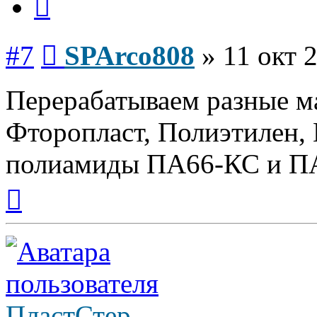
Сообщение
#7
SPArco808
»
11 окт 
Перерабатываем разные 
Фторопласт, Полиэтилен, П
полиамиды ПА66-КС и П
Вернуться
к
началу
ПластСтер