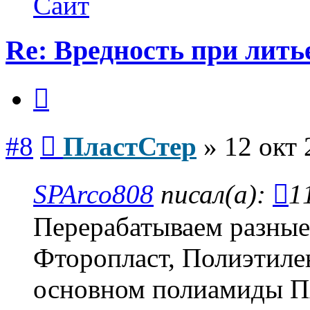
Сайт
Re: Вредность при лить
Цитата
Сообщение
#8
ПластСтер
»
12 окт 
SPArco808
писал(а):
1
Перерабатываем разны
Фторопласт, Полиэтилен,
основном полиамиды П