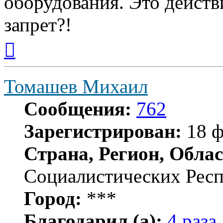
оборудования. Это дейст
запрет?!
Вернуться
к
началу
Томашев Михаил
Сообщения:
762
Зарегистрирован:
18 ф
Страна, Регион, Облас
Социалистических Рес
Город:
***
Благодарил (а):
4 раза