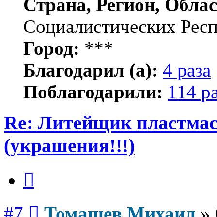
Страна, Регион, Облас
Социалистических Рес
Город:
***
Благодарил (а):
4 раза
Поблагодарили:
114 р
Re: Литейщик пластмас
(украшения!!!)
Цитата
Сообщение
#7
Томашев Михаил
»