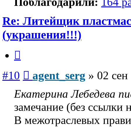
Поблагодарили:
164 р
Re: Литейщик пластмас
(украшения!!!)
Цитата
Сообщение
#10
agent_serg
»
02 сен
Екатерина Лебедева пис
замечание (без ссылки 
В межотраслевых правил