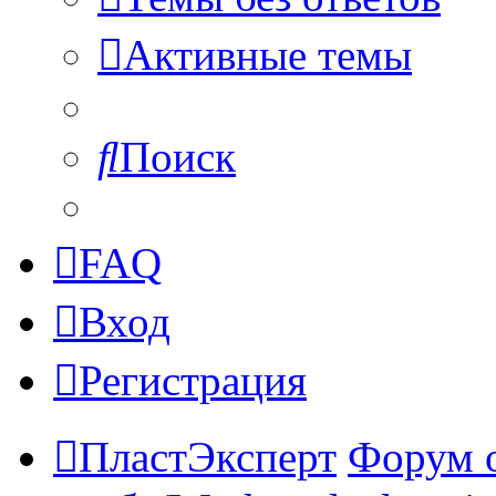
Активные темы
Поиск
FAQ
Вход
Регистрация
ПластЭксперт
Форум 