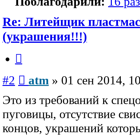
Поблагодарили:
16 раз
Re: Литейщик пластмас
(украшения!!!)
Цитата
Сообщение
#2
atm
»
01 сен 2014, 1
Это из требований к спецо
пуговицы, отсутствие св
концов, украшений котор