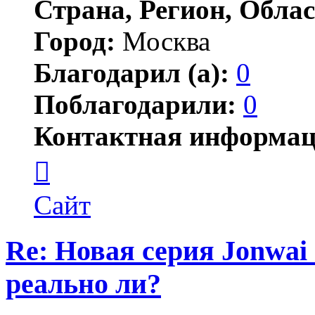
Страна, Регион, Облас
Город:
Москва
Благодарил (а):
0
Поблагодарили:
0
Контактная информац
Контактная
информация
пользователя
Jonwai
Сайт
Re: Новая серия Jonwai -
реально ли?