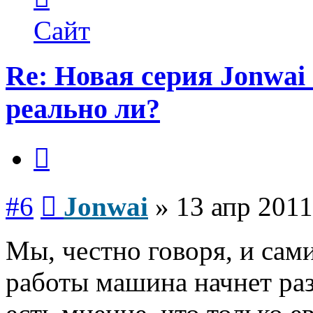
пользователя
Jonwai
Сайт
Re: Новая серия Jonwai -
реально ли?
Цитата
Сообщение
#6
Jonwai
»
13 апр 2011
Мы, честно говоря, и сами
работы машина начнет раз