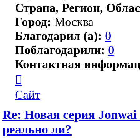
Страна, Регион, Облас
Город:
Москва
Благодарил (а):
0
Поблагодарили:
0
Контактная информац
Контактная
информация
пользователя
Jonwai
Сайт
Re: Новая серия Jonwai -
реально ли?