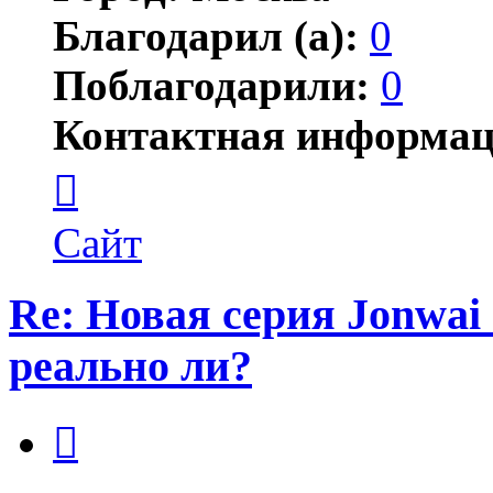
Благодарил (а):
0
Поблагодарили:
0
Контактная информац
Контактная
информация
пользователя
Jonwai
Сайт
Re: Новая серия Jonwai -
реально ли?
Цитата