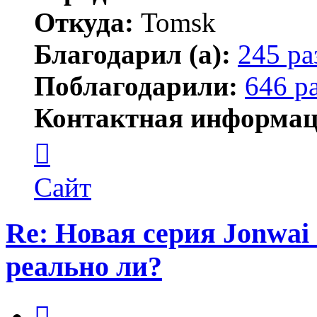
Откуда:
Tomsk
Благодарил (а):
245 ра
Поблагодарили:
646 р
Контактная информац
Контактная
информация
пользователя
Shadow
Сайт
Re: Новая серия Jonwai -
реально ли?
Цитата