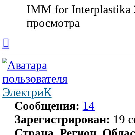
IMM for Interplastik
просмотра
Вернуться
к
началу
ЭлектриК
Сообщения:
14
Зарегистрирован:
19 с
Страна, Регион, Облас