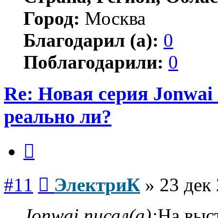
Город:
Москва
Благодарил (а):
0
Поблагодарили:
0
Re: Новая серия Jonwai -
реально ли?
Цитата
Сообщение
#11
ЭлектриК
»
23 дек 
Jonwai писал(а):
На выс