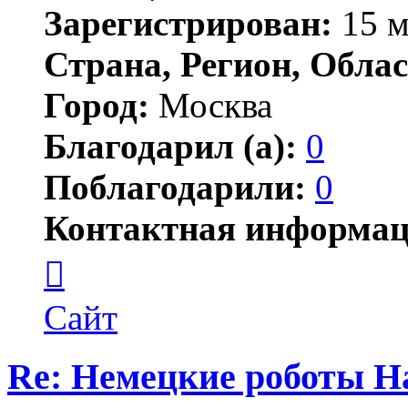
Зарегистрирован:
15 м
Страна, Регион, Облас
Город:
Москва
Благодарил (а):
0
Поблагодарили:
0
Контактная информац
Контактная
информация
пользователя
Jonwai
Сайт
Re: Немецкие роботы H