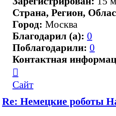
Зарегистрирован:
15 м
Страна, Регион, Облас
Город:
Москва
Благодарил (а):
0
Поблагодарили:
0
Контактная информац
Контактная
информация
пользователя
Jonwai
Сайт
Re: Немецкие роботы H
Цитата