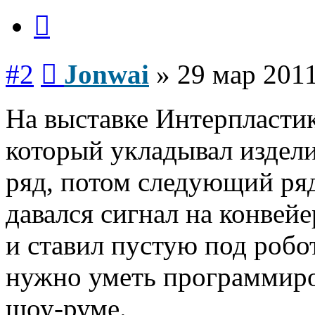
Цитата
Сообщение
#2
Jonwai
»
29 мар 2011
На выставке Интерпластик
который укладывал издели
ряд, потом следующий ряд
давался сигнал на конвей
и ставил пустую под робо
нужно уметь программиро
шоу-руме.