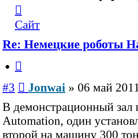
Контактная
информация
пользователя
Jonwai
Сайт
Re: Немецкие роботы H
Цитата
Сообщение
#3
Jonwai
»
06 май 2011
В демонстрационный зал 
Automation, один установ
второй на машину 300 тон