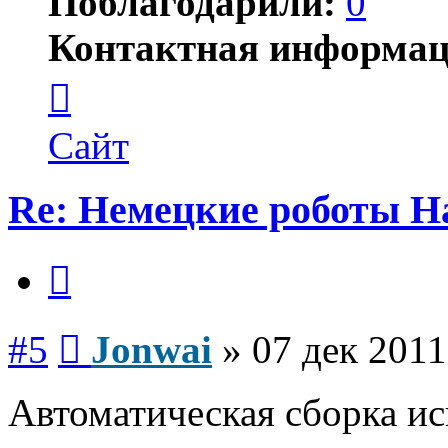
Поблагодарили:
0
Контактная информац
Контактная
информация
пользователя
Jonwai
Сайт
Re: Немецкие роботы H
Цитата
Сообщение
#5
Jonwai
»
07 дек 2011
Автоматическая сборка и