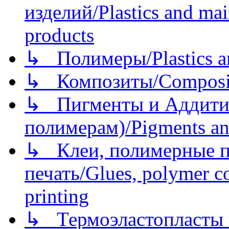
изделий/Plastics and mai
products
↳ Полимеры/Plastics a
↳ Композиты/Сomposite
↳ Пигменты и Аддитив
полимерам)/Pigments an
↳ Клеи, полимерные по
печать/Glues, polymer co
printing
↳ Термоэластопласты и