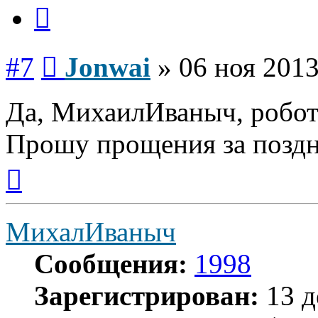
Цитата
Сообщение
#7
Jonwai
»
06 ноя 2013
Да, МихаилИваныч, робот
Прошу прощения за поздни
Вернуться
к
началу
МихалИваныч
Сообщения:
1998
Зарегистрирован:
13 д