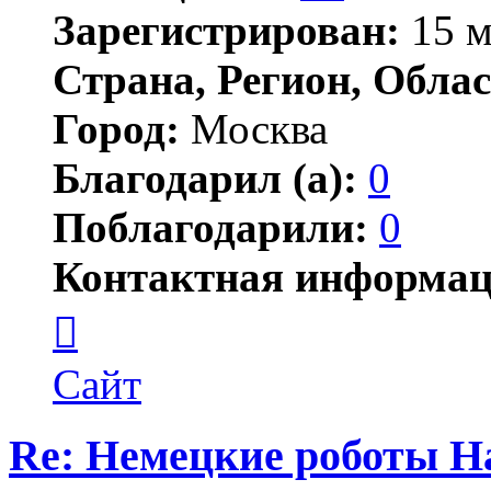
Зарегистрирован:
15 м
Страна, Регион, Облас
Город:
Москва
Благодарил (а):
0
Поблагодарили:
0
Контактная информац
Контактная
информация
пользователя
Jonwai
Сайт
Re: Немецкие роботы H