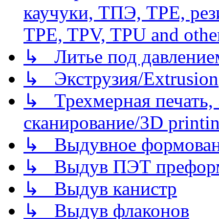
каучуки, ТПЭ, TPE, рез
TPE, TPV, TPU and other
↳ Литье под давлением/
↳ Экструзия/Extrusion
↳ Трехмерная печать,
сканирование/3D printin
↳ Выдувное формован
↳ Выдув ПЭТ префор
↳ Выдув канистр
↳ Выдув флаконов