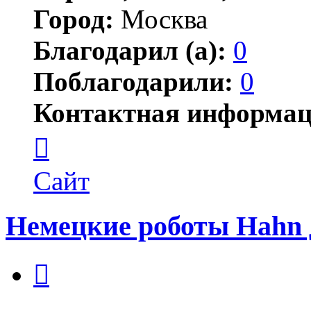
Город:
Москва
Благодарил (а):
0
Поблагодарили:
0
Контактная информац
Контактная
информация
пользователя
Jonwai
Сайт
Немецкие роботы Hahn
Цитата
Сообщение