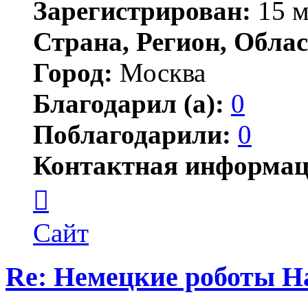
Зарегистрирован:
15 м
Страна, Регион, Облас
Город:
Москва
Благодарил (а):
0
Поблагодарили:
0
Контактная информац
Контактная
информация
пользователя
Jonwai
Сайт
Re: Немецкие роботы H