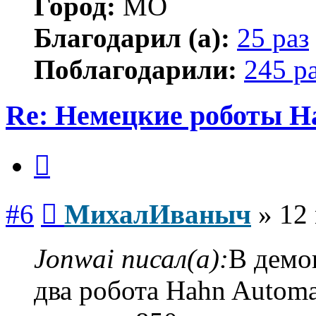
Город:
МО
Благодарил (а):
25 раз
Поблагодарили:
245 р
Re: Немецкие роботы H
Цитата
Сообщение
#6
МихалИваныч
»
12
Jonwai писал(а):
В демо
два робота Hahn Automa