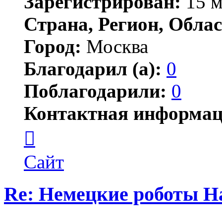
Зарегистрирован:
15 м
Страна, Регион, Облас
Город:
Москва
Благодарил (а):
0
Поблагодарили:
0
Контактная информац
Контактная
информация
пользователя
Jonwai
Сайт
Re: Немецкие роботы H
Цитата