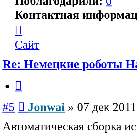
Поблагодарили:
0
Контактная информац
Контактная
информация
пользователя
Jonwai
Сайт
Re: Немецкие роботы H
Цитата
Сообщение
#5
Jonwai
»
07 дек 2011
Автоматическая сборка и