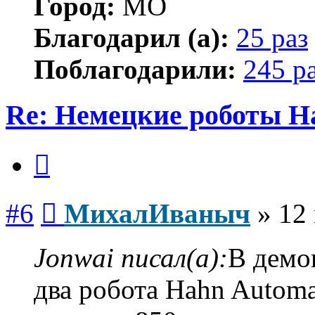
Город:
МО
Благодарил (а):
25 раз
Поблагодарили:
245 р
Re: Немецкие роботы H
Цитата
Сообщение
#6
МихалИваныч
»
12
Jonwai писал(а):
В демо
два робота Hahn Automa