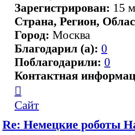
Зарегистрирован:
15 м
Страна, Регион, Облас
Город:
Москва
Благодарил (а):
0
Поблагодарили:
0
Контактная информац
Контактная
информация
пользователя
Jonwai
Сайт
Re: Немецкие роботы H