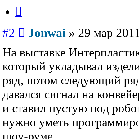
Цитата
Сообщение
#2
Jonwai
»
29 мар 2011
На выставке Интерпластик
который укладывал издели
ряд, потом следующий ряд
давался сигнал на конвей
и ставил пустую под робо
нужно уметь программиро
шоу-руме.