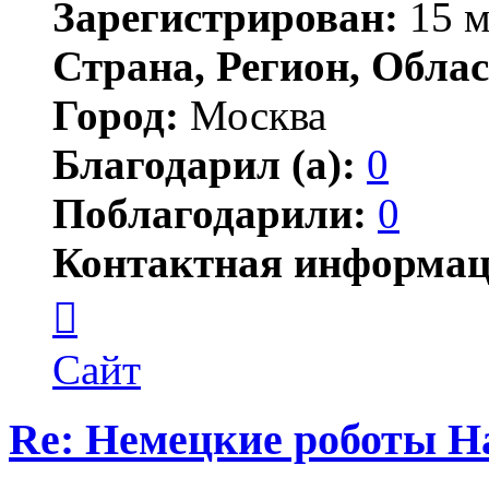
Зарегистрирован:
15 м
Страна, Регион, Облас
Город:
Москва
Благодарил (а):
0
Поблагодарили:
0
Контактная информац
Контактная
информация
пользователя
Jonwai
Сайт
Re: Немецкие роботы H