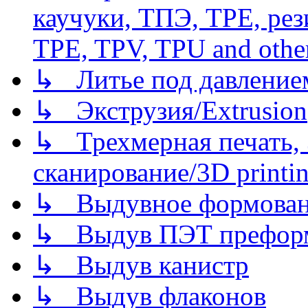
каучуки, ТПЭ, TPE, рез
TPE, TPV, TPU and other
↳ Литье под давлением/
↳ Экструзия/Extrusion
↳ Трехмерная печать,
сканирование/3D printin
↳ Выдувное формован
↳ Выдув ПЭТ префор
↳ Выдув канистр
↳ Выдув флаконов