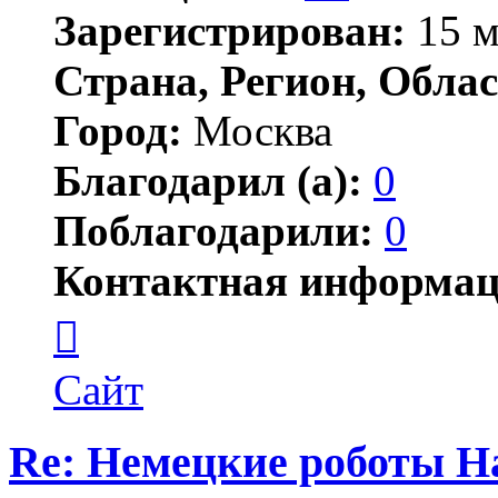
Зарегистрирован:
15 м
Страна, Регион, Облас
Город:
Москва
Благодарил (а):
0
Поблагодарили:
0
Контактная информац
Контактная
информация
пользователя
Jonwai
Сайт
Re: Немецкие роботы H