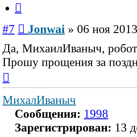
Цитата
Сообщение
#7
Jonwai
»
06 ноя 2013
Да, МихаилИваныч, робот
Прошу прощения за поздни
Вернуться
к
началу
МихалИваныч
Сообщения:
1998
Зарегистрирован:
13 д