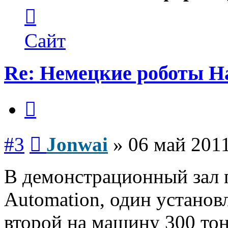
Контактная
информация
пользователя
Jonwai
Сайт
Re: Немецкие роботы H
Цитата
Сообщение
#3
Jonwai
»
06 май 2011
В демонстрационный зал 
Automation, один установ
второй на машину 300 тон