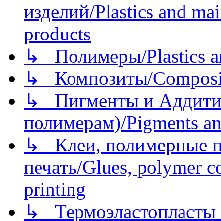
изделий/Plastics and mai
products
↳ Полимеры/Plastics a
↳ Композиты/Сomposite
↳ Пигменты и Аддитив
полимерам)/Pigments an
↳ Клеи, полимерные по
печать/Glues, polymer co
printing
↳ Термоэластопласты и