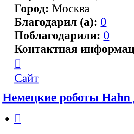
Город:
Москва
Благодарил (а):
0
Поблагодарили:
0
Контактная информац
Контактная
информация
пользователя
Jonwai
Сайт
Немецкие роботы Hahn
Цитата
Сообщение