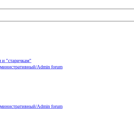
 и "старичкам"
министративный/Admin forum
министративный/Admin forum