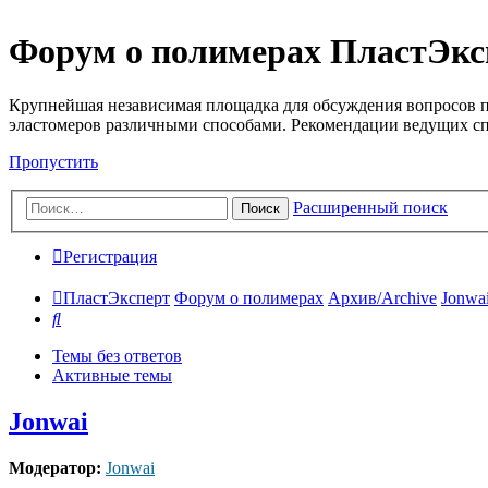
Форум о полимерах ПластЭкс
Крупнейшая независимая площадка для обсуждения вопросов п
эластомеров различными способами. Рекомендации ведущих с
Пропустить
Расширенный поиск
Поиск
Регистрация
ПластЭксперт
Форум о полимерах
Архив/Archive
Jonwa
Поиск
Темы без ответов
Активные темы
Jonwai
Модератор:
Jonwai