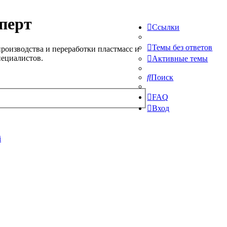
перт
Ссылки
Темы без ответов
роизводства и переработки пластмасс и
пециалистов.
Активные темы
Поиск
FAQ
Вход
i