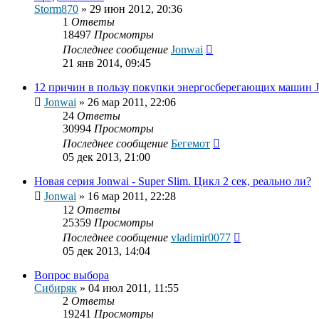
Storm870
»
29 июн 2012, 20:36
1
Ответы
18497
Просмотры
Последнее сообщение
Jonwai
21 янв 2014, 09:45
12 причин в пользу покупки энергосберегающих машин 
Jonwai
»
26 мар 2011, 22:06
24
Ответы
30994
Просмотры
Последнее сообщение
Бегемот
05 дек 2013, 21:00
Новая серия Jonwai - Super Slim. Цикл 2 сек, реально ли?
Jonwai
»
16 мар 2011, 22:28
12
Ответы
25359
Просмотры
Последнее сообщение
vladimir0077
05 дек 2013, 14:04
Вопрос выбора
Сибиряк
»
04 июл 2011, 11:55
2
Ответы
19241
Просмотры