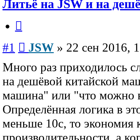
Литьё на JSW и на деш
Цитата
Сообщение
#1
JSW
»
22 сен 2016, 
Много раз приходилось сл
на дешёвой китайской ма
машина" или "что можно в
Определённая логика в это
меньше 10с, то экономия 
производительности, а ког