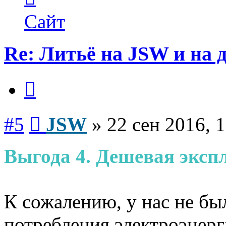
пользователя
JSW
Сайт
Re: Литьё на JSW и на
Цитата
Сообщение
#5
JSW
»
22 сен 2016, 
Выгода 4. Дешевая эксп
К сожалению, у нас не б
потребления электроэнерг