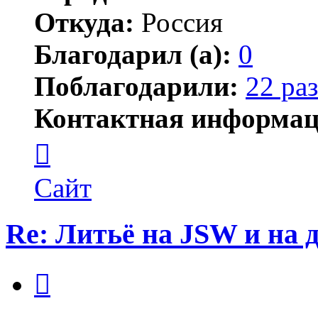
Откуда:
Россия
Благодарил (а):
0
Поблагодарили:
22 раз
Контактная информац
Контактная
информация
пользователя
JSW
Сайт
Re: Литьё на JSW и на
Цитата