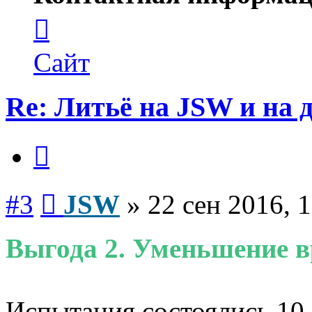
Контактная
информация
пользователя
JSW
Сайт
Re: Литьё на JSW и на
Цитата
Сообщение
#3
JSW
»
22 сен 2016, 
Выгода 2. Уменьшение 
Испытания состоялись 10.