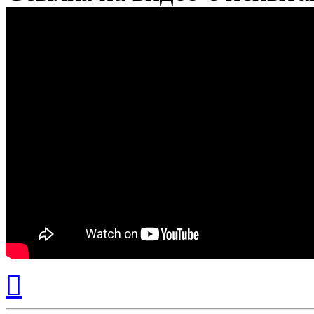
Вернуться
к
началу