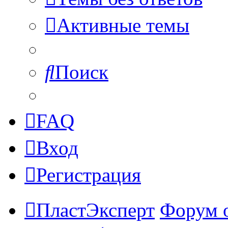
Активные темы
Поиск
FAQ
Вход
Регистрация
ПластЭксперт
Форум 