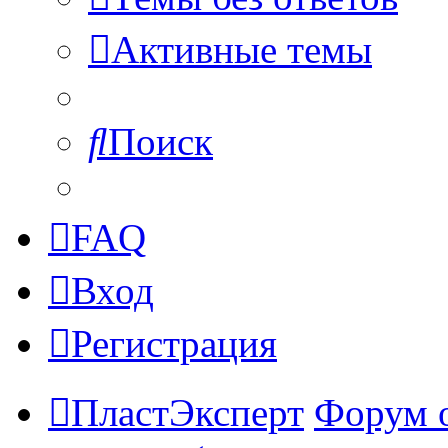
Активные темы
Поиск
FAQ
Вход
Регистрация
ПластЭксперт
Форум 