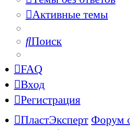
Активные темы
Поиск
FAQ
Вход
Регистрация
ПластЭксперт
Форум 