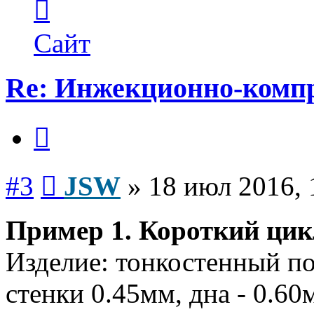
информация
пользователя
JSW
Сайт
Re: Инжекционно-компр
Цитата
Сообщение
#3
JSW
»
18 июл 2016, 
Пример 1. Короткий цик
Изделие: тонкостенный п
стенки 0.45мм, дна - 0.60