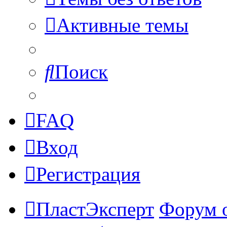
Активные темы
Поиск
FAQ
Вход
Регистрация
ПластЭксперт
Форум 