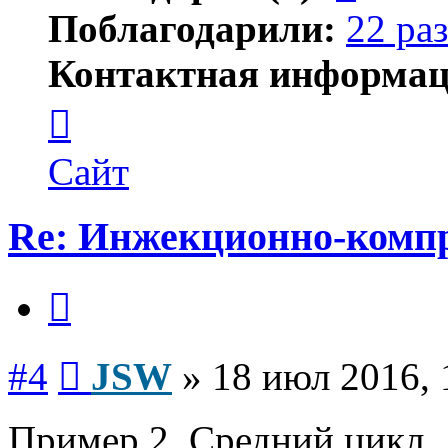
Поблагодарили:
22 раз
Контактная информац
Контактная
информация
пользователя
JSW
Сайт
Re: Инжекционно-компр
Цитата
Сообщение
#4
JSW
»
18 июл 2016, 
Пример 2. Средний цикл.