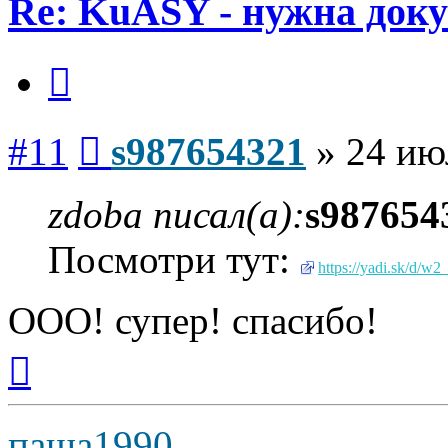
Re: KuASY - нужна док
Цитата
Сообщение
#11
s987654321
»
24 ию
zdoba писал(а):
s987654
Посмотри тут:
https://yadi.sk/d/
ООО! супер! спасибо!
Вернуться
к
началу
паша1990