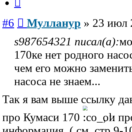
Сообщение
#6
Мулланур
»
23 июл 
s987654321 писал(а):
мо
170ке нет родного насо
чем его можно заменит
насоса не знаем...
Так я вам выше ссылку да
про Кумаси 170
, и пр
информация. ( см. стр.9-1