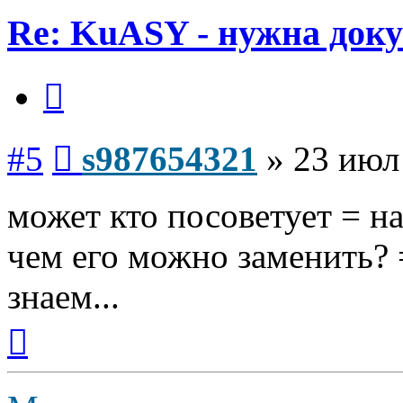
Re: KuASY - нужна док
Цитата
Сообщение
#5
s987654321
»
23 июл
может кто посоветует = на
чем его можно заменить? 
знаем...
Вернуться
к
началу