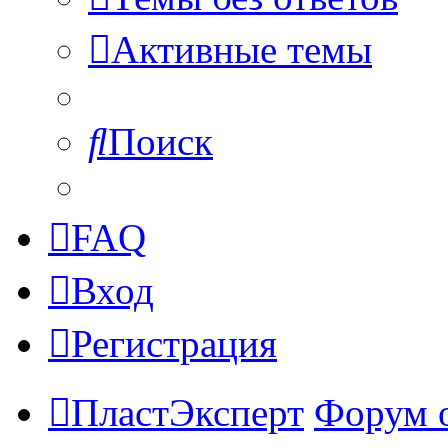
Активные темы
Поиск
FAQ
Вход
Регистрация
ПластЭксперт
Форум 