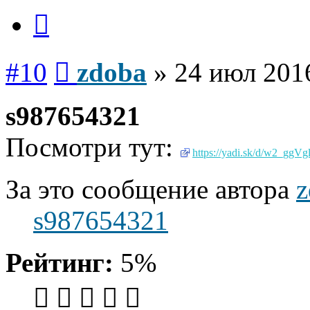
Цитата
Сообщение
#10
zdoba
»
24 июл 2016
s987654321
Посмотри тут:
https://yadi.sk/d/w2_ggV
За это сообщение автора
z
s987654321
Рейтинг:
5%