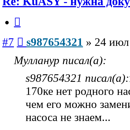
Re: KuASY - нужна док
Цитата
Сообщение
#7
s987654321
»
24 июл
Мулланур писал(а):
s987654321 писал(а):
170ке нет родного на
чем его можно замен
насоса не знаем...