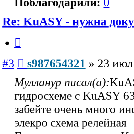
Поблагодарили:
0
Re: KuASY - нужна док
Цитата
Сообщение
#3
s987654321
»
23 июл
Мулланур писал(а):
KuAS
гидросхеме с KuASY 630
забейте очень много и
элекро схема релейная