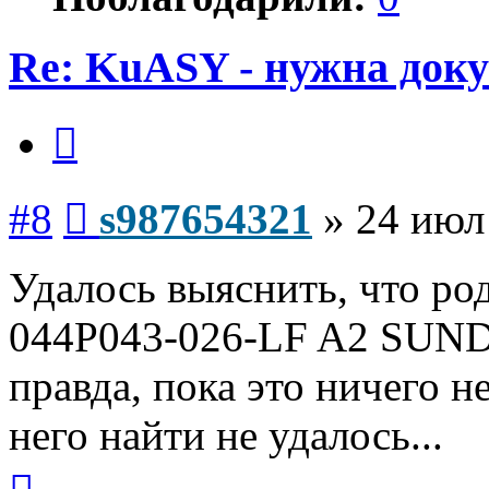
Re: KuASY - нужна док
Цитата
Сообщение
#8
s987654321
»
24 июл
Удалось выяснить, что ро
044Р043-026-LF A2 SU
правда, пока это ничего н
него найти не удалось...
Вернуться
к