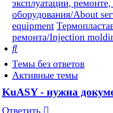
эксплуатации, ремонте
оборудования/About serv
equipment
Термопластав
ремонта/Injection moldin
Поиск
Темы без ответов
Активные темы
KuASY - нужна докум
Ответить