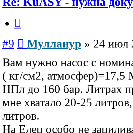
Re: KuASY - нужна док
Цитата
Сообщение
#9
Мулланур
»
24 июл 
Вам нужно насос с номин
( кг/см2, атмосфер)=17,5
НПл до 160 бар. Литрах п
мне хватало 20-25 литров,
литров.
На Елец особо не зацилив