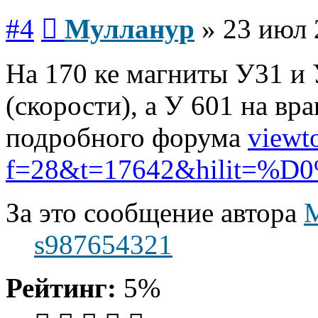
Сообщение
#4
Мулланур
»
23 июл 
На 170 ке магниты У31 и 
(скорости), а У 601 на в
подробного форума
viewt
f=28&t=17642&hilit=%D0%
За это сообщение автора
s987654321
Рейтинг:
5%