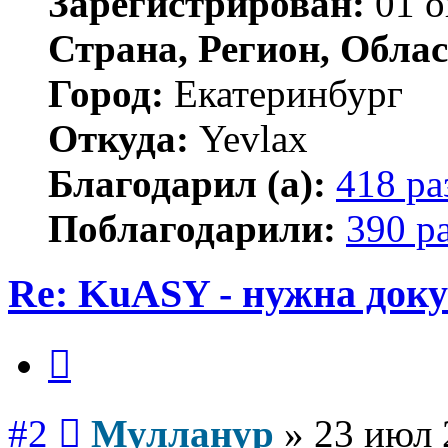
Зарегистрирован:
01 о
Страна, Регион, Облас
Город:
Екатеринбург
Откуда:
Yevlax
Благодарил (а):
418 ра
Поблагодарили:
390 р
Re: KuASY - нужна док
Цитата
Сообщение
#2
Мулланур
»
23 июл 