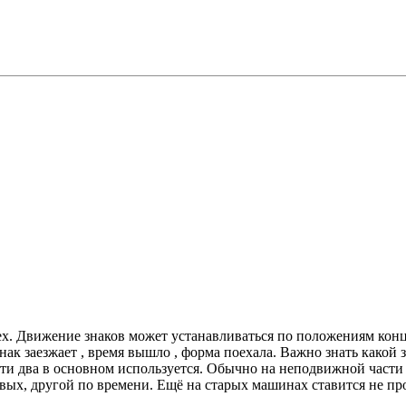
х. Движение знаков может устанавливаться по положениям конце
нак заезжает , время вышло , форма поехала. Важно знать какой з
 эти два в основном используется. Обычно на неподвижной части
евых, другой по времени. Ещё на старых машинах ставится не п