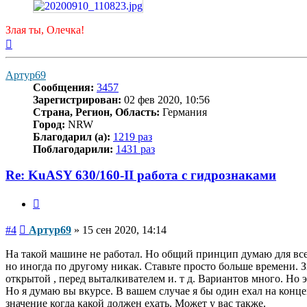
Злая ты, Олечка!
Вернуться
к
началу
Артур69
Сообщения:
3457
Зарегистрирован:
02 фев 2020, 10:56
Страна, Регион, Область:
Германия
Город:
NRW
Благодарил (а):
1219 раз
Поблагодарили:
1431 раз
Re: KuASY 630/160-II работа с гидрознаками
Цитата
Сообщение
#4
Артур69
»
15 сен 2020, 14:14
На такой машине не работал. Но общий принцип думаю для все
но иногда по другому никак. Ставьте просто больше времени. З
открытой , перед выталкивателем и. т д. Вариантов много. Но
Но я думаю вы вкурсе. В вашем случае я бы один ехал на конц
значение когда какой должен ехать. Может у вас также.