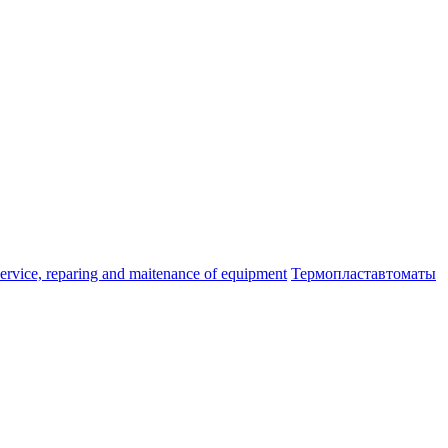
ice, reparing and maitenance of equipment
Термопластавтоматы