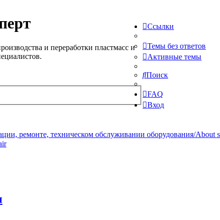
перт
Ссылки
Темы без ответов
роизводства и переработки пластмасс и
пециалистов.
Активные темы
Поиск
FAQ
Вход
ции, ремонте, техническом обслуживании оборудования/About serv
ir
и