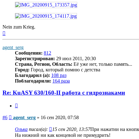
Nein zum Krieg.
Вернуться
к
началу
agent_serg
Сообщения:
812
Зарегистрирован:
29 июл 2011, 20:30
Страна, Регион, Область:
Её уже нет, только память...
Город:
Город, который помню с детства
Благодарил (а):
108 раз
Поблагодарили:
164 раза
Re: KuASY 630/160-II работа с гидрознаками
Цитата
Сообщение
#6
agent_serg
»
16 сен 2020, 07:58
Олька
писал(а):
15 сен 2020, 13:57
При нажатии на кнопк
На нижний ни как концевой не примудрить!