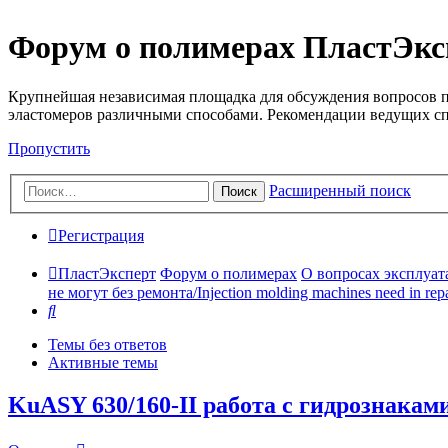
Форум о полимерах ПластЭкс
Крупнейшая независимая площадка для обсуждения вопросов п
эластомеров различными способами. Рекомендации ведущих с
Пропустить
Расширенный поиск
Поиск
Регистрация
ПластЭксперт
Форум о полимерах
О вопросах эксплуата
не могут без ремонта/Injection molding machines need in repa
Поиск
Темы без ответов
Активные темы
KuASY 630/160-II работа с гидрознакам