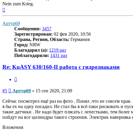
Nein zum Krieg.
Вернуться
к
началу
Артур69
Сообщения:
3457
Зарегистрирован:
02 фев 2020, 10:56
Страна, Регион, Область:
Германия
Город:
NRW
Благодарил (а):
1219 раз
Поблагодарили:
1431 раз
Re: KuASY 630/160-II работа с гидрознаками
Цитата
Сообщение
#5
Артур69
»
15 сен 2020, 21:09
Сейчас посмотрел ещё раз на фото . Понял ,что не совсем прав
я бы ех на одну посадил. Не стал бы я всё-таки рисковать и пу
такие датчики . Не надо будет плясать с лепестками, тем более
пойдут на все цилиндры такого строения. Электрик наверняка е
Вложения