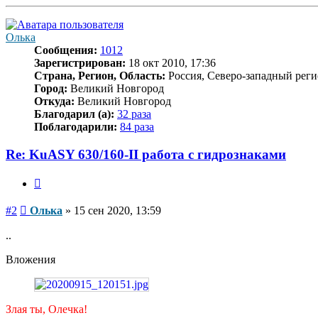
к
началу
Олька
Сообщения:
1012
Зарегистрирован:
18 окт 2010, 17:36
Страна, Регион, Область:
Россия, Северо-западный реги
Город:
Великий Новгород
Откуда:
Великий Новгород
Благодарил (а):
32 раза
Поблагодарили:
84 раза
Re: KuASY 630/160-II работа с гидрознаками
Цитата
Сообщение
#2
Олька
»
15 сен 2020, 13:59
..
Вложения
Злая ты, Олечка!