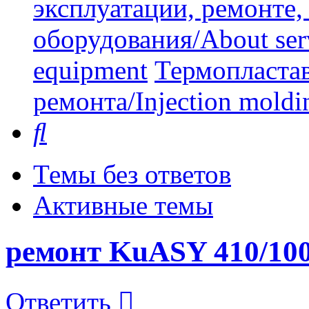
эксплуатации, ремонте
оборудования/About serv
equipment
Термопластав
ремонта/Injection moldin
Поиск
Темы без ответов
Активные темы
ремонт KuASY 410/10
Ответить