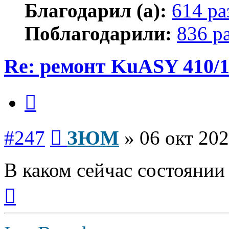
Благодарил (а):
614 ра
Поблагодарили:
836 р
Re: ремонт KuASY 410/
Цитата
Сообщение
#247
ЗЮМ
»
06 окт 202
В каком сейчас состояни
Вернуться
к
началу