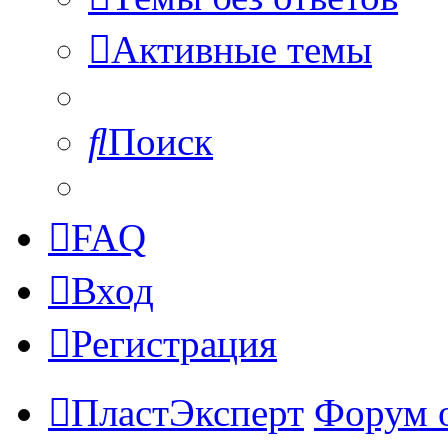
Активные темы
Поиск
FAQ
Вход
Регистрация
ПластЭксперт
Форум 