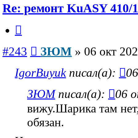
Re: ремонт KuASY 410/
Цитата
Сообщение
#243
ЗЮМ
»
06 окт 202
IgorBuyuk
писал(а):
06
ЗЮМ
писал(а):
06 о
вижу.Шарика там нет,
обязан.