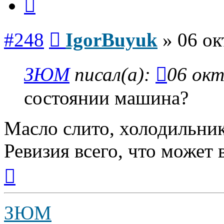
Сообщение
#248
IgorBuyuk
»
06 ок
ЗЮМ
писал(а):
06 окт
состоянии машина?
Масло слито, холодильни
Ревизия всего, что может 
Вернуться
к
началу
ЗЮМ