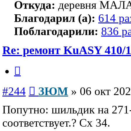
Откуда:
деревня МА
Благодарил (а):
614 ра
Поблагодарили:
836 р
Re: ремонт KuASY 410/
Цитата
Сообщение
#244
ЗЮМ
»
06 окт 202
Попутно: шильдик на 271-
соответствует.? Сх 34.