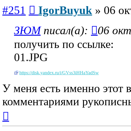
Сообщение
#251
IgorBuyuk
»
06 ок
ЗЮМ
писал(а):
06 окт
получить по ссылке:
01.JPG
https://disk.yandex.ru/i/GVss3iHHaYadSw
У меня есть именно этот 
комментариями рукописн
Вернуться
к
началу