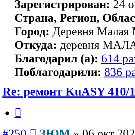
Зарегистрирован:
24 о
Страна, Регион, Облас
Город:
Деревня Малая 
Откуда:
деревня МА
Благодарил (а):
614 ра
Поблагодарили:
836 р
Re: ремонт KuASY 410/
Цитата
Сообщение
#250
ЗЮМ
»
06 окт 202