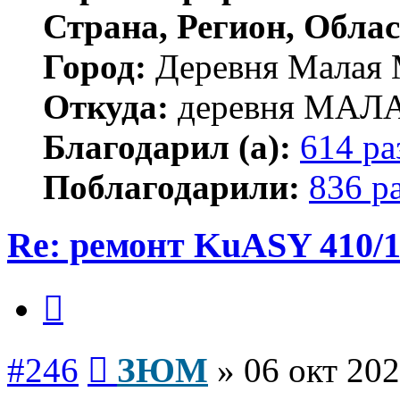
Страна, Регион, Облас
Город:
Деревня Малая 
Откуда:
деревня МА
Благодарил (а):
614 ра
Поблагодарили:
836 р
Re: ремонт KuASY 410/
Цитата
Сообщение
#246
ЗЮМ
»
06 окт 202