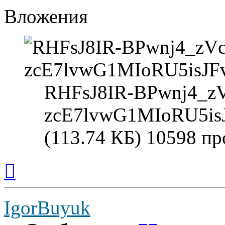
Вложения
RHFsJ8IR-BPwnj4_z
zcE7lvwG1MIoRU5i
(113.74 КБ) 10598 п
Вернуться
к
началу
IgorBuyuk