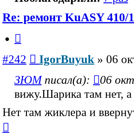
Re: ремонт KuASY 410/
Цитата
Сообщение
#242
IgorBuyuk
»
06 ок
ЗЮМ
писал(а):
06 окт
вижу.Шарика там нет, а
Нет там жиклера и ввернут
Вернуться
к
началу