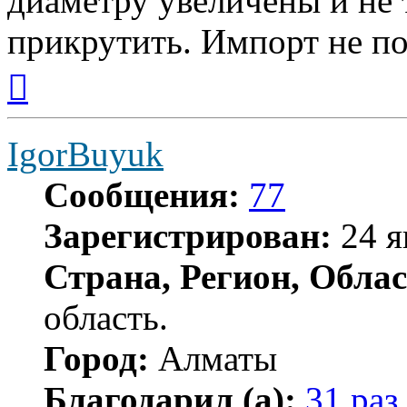
диаметру увеличены и не 
прикрутить. Импорт не по
Вернуться
к
началу
IgorBuyuk
Сообщения:
77
Зарегистрирован:
24 я
Страна, Регион, Облас
область.
Город:
Алматы
Благодарил (а):
31 раз