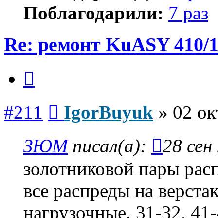
Поблагодарили:
7 раз
Re: ремонт KuASY 410/
Цитата
Сообщение
#211
IgorBuyuk
»
02 ок
ЗЮМ
писал(а):
28 сен
золотниковой пары рас
все распреды на верстак
нагрузочные. 31-32, 41