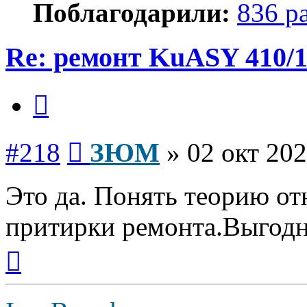
Поблагодарили:
836 р
Re: ремонт KuASY 410/
Цитата
Сообщение
#218
ЗЮМ
»
02 окт 202
Это да. Понять теорию от
притирки ремонта.Выгодн
Вернуться
к
началу