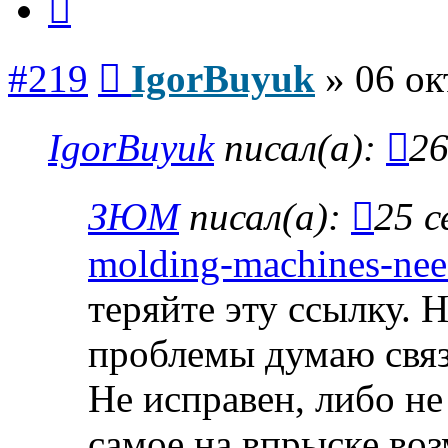
Сообщение
#219
IgorBuyuk
»
06 ок
IgorBuyuk
писал(а):
26
ЗЮМ
писал(а):
25 с
molding-machines-need
теряйте эту ссылку. 
проблемы думаю связ
Не исправен, либо не
самое на впрыске во