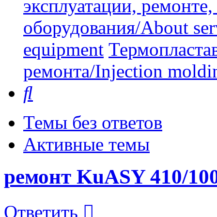
эксплуатации, ремонте
оборудования/About serv
equipment
Термопластав
ремонта/Injection moldin
Поиск
Темы без ответов
Активные темы
ремонт KuASY 410/10
Ответить