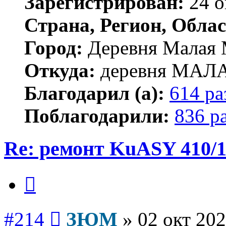
Зарегистрирован:
24 о
Страна, Регион, Облас
Город:
Деревня Малая 
Откуда:
деревня МА
Благодарил (а):
614 ра
Поблагодарили:
836 р
Re: ремонт KuASY 410/
Цитата
Сообщение
#214
ЗЮМ
»
02 окт 202