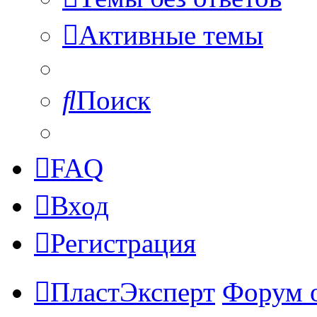
Активные темы
Поиск
FAQ
Вход
Регистрация
ПластЭксперт
Форум 