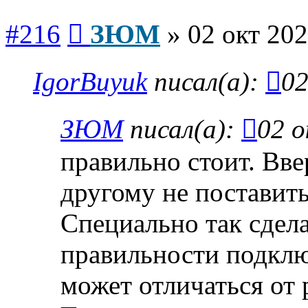
Сообщение
#216
ЗЮМ
»
02 окт 202
IgorBuyuk
писал(а):
02
ЗЮМ
писал(а):
02 о
правильно стоит. Вв
другому не поставить
Специально так сдел
правильности подклю
может отличаться от 