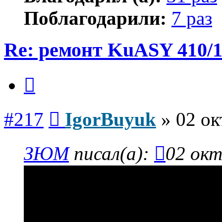
Поблагодарили:
7 раз
Re: ремонт KuASY 410/
Цитата
Сообщение
#217
IgorBuyuk
»
02 ок
ЗЮМ
писал(а):
02 окт