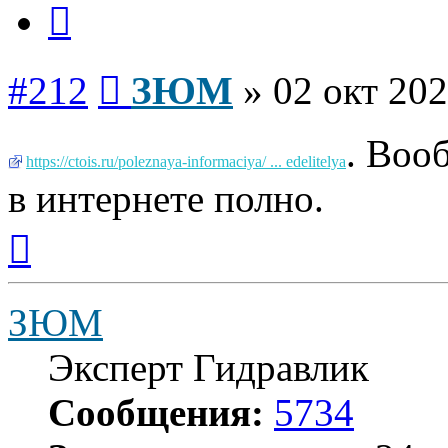
Цитата
Сообщение
#212
ЗЮМ
»
02 окт 202
. Воо
https://ctois.ru/poleznaya-informaciya/ ... edelitelya
в интернете полно.
Вернуться
к
началу
ЗЮМ
Эксперт Гидравлик
Сообщения:
5734