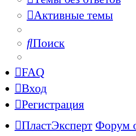
Активные темы
Поиск
FAQ
Вход
Регистрация
ПластЭксперт
Форум 