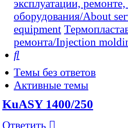
эксплуатации, ремонте
оборудования/About serv
equipment
Термопластав
ремонта/Injection moldin
Поиск
Темы без ответов
Активные темы
KuASY 1400/250
Ответить