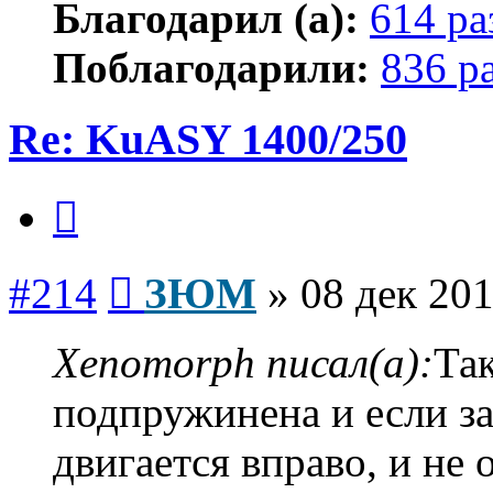
Благодарил (а):
614 ра
Поблагодарили:
836 р
Re: KuASY 1400/250
Цитата
Сообщение
#214
ЗЮМ
»
08 дек 201
Xenomorph писал(а):
Так
подпружинена и если за
двигается вправо, и не 