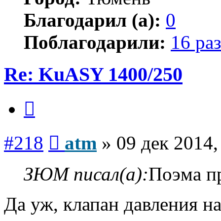
Благодарил (а):
0
Поблагодарили:
16 раз
Re: KuASY 1400/250
Цитата
Сообщение
#218
atm
»
09 дек 2014,
ЗЮМ писал(а):
Поэма п
Да уж, клапан давления 