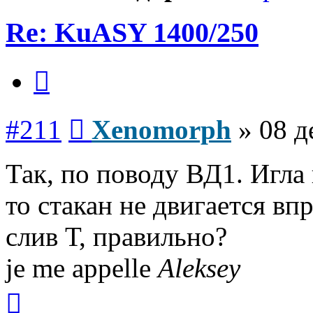
Re: KuASY 1400/250
Цитата
Сообщение
#211
Xenomorph
»
08 д
Так, по поводу ВД1. Игла
то стакан не двигается вп
слив Т, правильно?
je me appelle
Aleksey
Вернуться
к