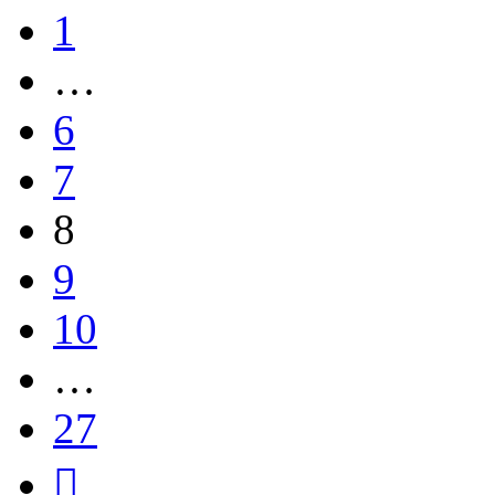
1
…
6
7
8
9
10
…
27
След.