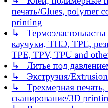
↳ Клеи, полимерные по
печать/Glues, polymer co
printing
↳ Термоэластопласты и
каучуки, ТПЭ, TPE, рез
TPE, TPV, TPU and other
↳ Литье под давлением/
↳ Экструзия/Extrusion
↳ Трехмерная печать,
сканирование/3D printin