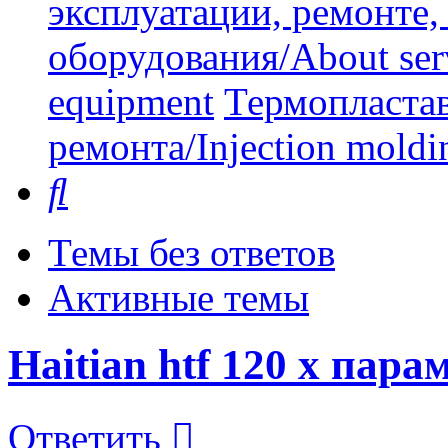
эксплуатации, ремонте
оборудования/About serv
equipment
Термопластав
ремонта/Injection moldin
Поиск
Темы без ответов
Активные темы
Haitian htf 120 x пар
Ответить