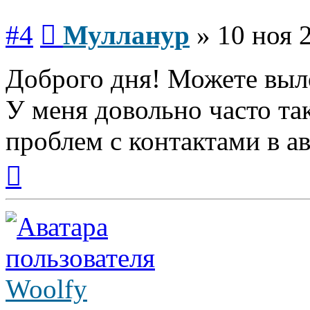
Сообщение
#4
Мулланур
»
10 ноя 
Доброго дня! Можете выл
У меня довольно часто та
проблем с контактами в а
Вернуться
к
началу
Woolfy