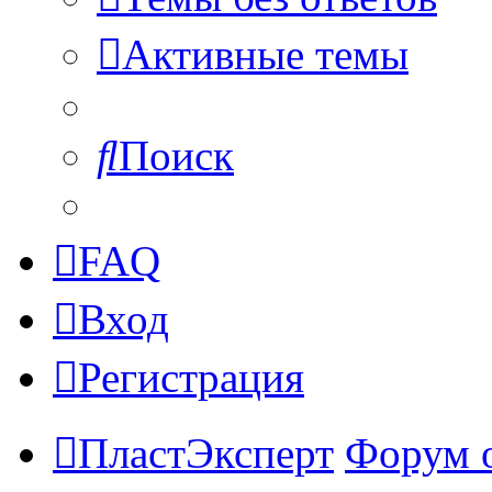
Активные темы
Поиск
FAQ
Вход
Регистрация
ПластЭксперт
Форум 