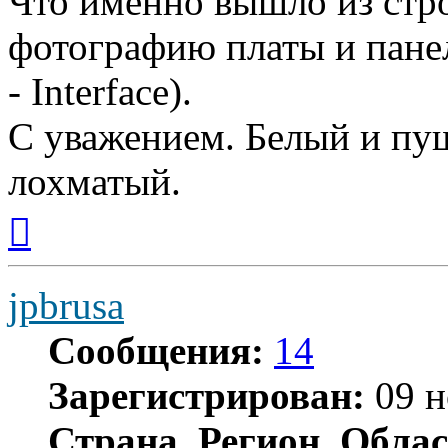
Что именно вышло из стро
фотографию платы и пане
- Interface).
С уважением. Белый и пуш
лохматый.
Вернуться
к
началу
jpbrusa
Сообщения:
14
Зарегистрирован:
09 н
Страна, Регион, Облас