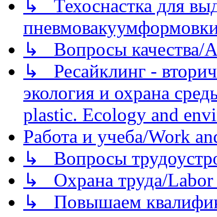
↳ Техоснастка для вы
пневмовакуумформовк
↳ Вопросы качества/Abo
↳ Ресайклинг - вторич
экология и охрана среды/
plastic. Ecology and env
Работа и учеба/Work an
↳ Вопросы трудоустрой
↳ Охрана труда/Labor p
↳ Повышаем квалификац