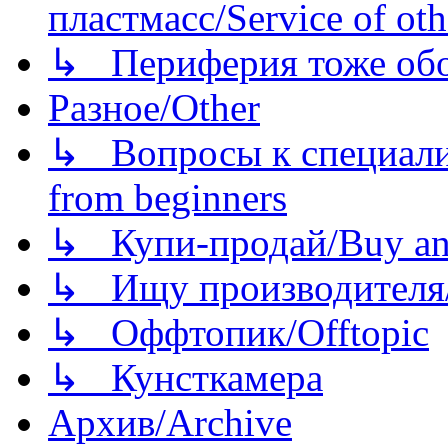
пластмасс/Service of oth
↳ Периферия тоже обору
Разное/Other
↳ Вопросы к специали
from beginners
↳ Купи-продай/Buy and
↳ Ищу производителя/
↳ Оффтопик/Offtopic
↳ Кунсткамера
Архив/Archive