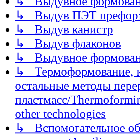
↳ Выдувное формован
↳ Выдув ПЭТ префор
↳ Выдув канистр
↳ Выдув флаконов
↳ Выдувное формован
↳ Термоформование, ка
остальные методы пере
пластмасс/Thermoforming
other technologies
↳ Вспомогательное об