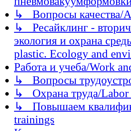
пневмовакуумформовк
↳ Вопросы качества/Abo
↳ Ресайклинг - вторич
экология и охрана среды/
plastic. Ecology and env
Работа и учеба/Work an
↳ Вопросы трудоустрой
↳ Охрана труда/Labor p
↳ Повышаем квалификац
trainings