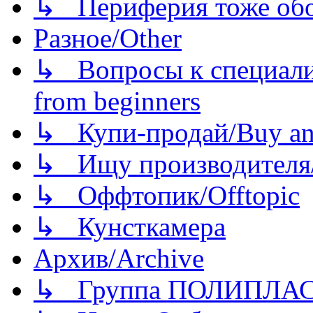
↳ Периферия тоже обору
Разное/Other
↳ Вопросы к специали
from beginners
↳ Купи-продай/Buy and
↳ Ищу производителя/
↳ Оффтопик/Offtopic
↳ Кунсткамера
Архив/Archive
↳ Группа ПОЛИПЛА