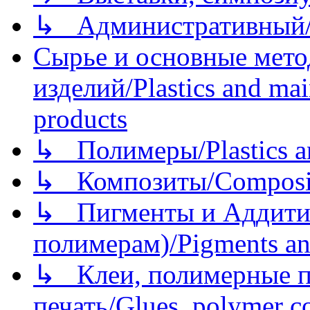
↳ Административный/
Сырье и основные мето
изделий/Plastics and mai
products
↳ Полимеры/Plastics a
↳ Композиты/Сomposite
↳ Пигменты и Аддитив
полимерам)/Pigments an
↳ Клеи, полимерные по
печать/Glues, polymer co