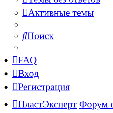
Активные темы
Поиск
FAQ
Вход
Регистрация
ПластЭксперт
Форум 