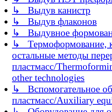
↳ Выдув канистр
↳ Выдув флаконов
↳ Выдувное формован
↳ Термоформование, ка
остальные методы пере
пластмасс/Thermoforming
other technologies
↳ Вспомогательное об
пластмасс/Auxiliary equi
↳ Оборудование для о