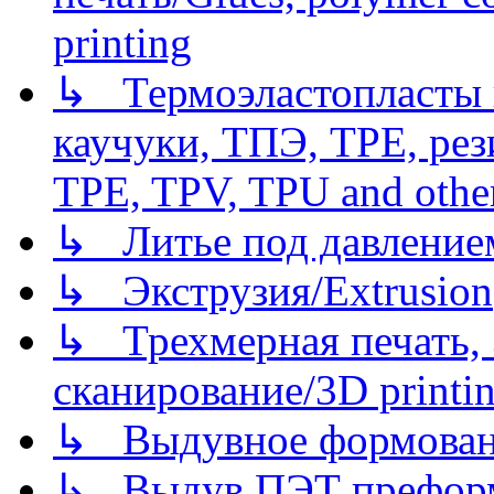
printing
↳ Термоэластопласты и
каучуки, ТПЭ, TPE, рез
TPE, TPV, TPU and other
↳ Литье под давлением/
↳ Экструзия/Extrusion
↳ Трехмерная печать,
сканирование/3D printin
↳ Выдувное формован
↳ Выдув ПЭТ префор