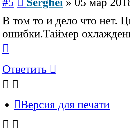
#5
Serghei
»
05 мар 201
В том то и дело что нет. 
ошибки.Таймер охлаждени
Вернуться
к
началу
Ответить
Версия для печати