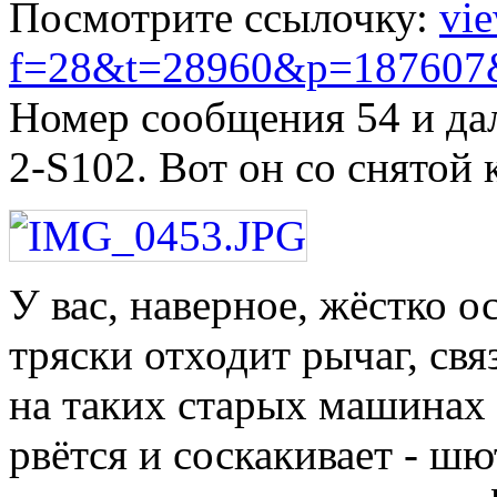
Посмотрите ссылочку:
vie
f=28&t=28960&p=187607&h
Номер сообщения 54 и дал
2-S102. Вот он со снятой
У вас, наверное, жёстко 
тряски отходит рычаг, св
на таких старых машинах 
рвётся и соскакивает - шю