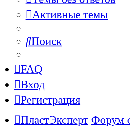
Активные темы
Поиск
FAQ
Вход
Регистрация
ПластЭксперт
Форум 