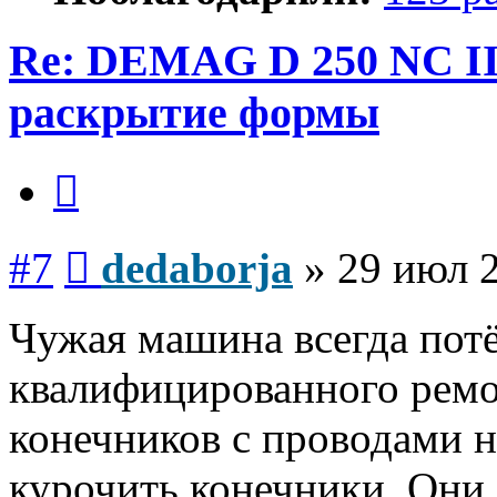
Re: DEMAG D 250 NC I
раскрытие формы
Цитата
Сообщение
#7
dedaborja
»
29 июл 2
Чужая машина всегда потё
квалифицированного ремо
конечников с проводами н
курочить конечники. Они 