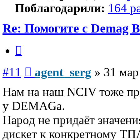
Поблагодарили:
164 р
Re: Помогите с Demag B
Цитата
Сообщение
#11
agent_serg
»
31 мар
Нам на наш NCIV тоже пр
у DEMAGа.
Народ не придаёт значен
дискет к конкретному ТП