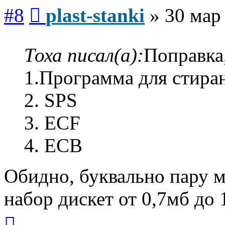
Сообщение
#8
plast-stanki
»
30 мар
Тоха писал(а):
Поправка
1.Программа для стира
2. SPS
3. ECF
4. ECB
Обидно, буквально пару м
набор дискет от 0,7мб до 
Вернуться
к