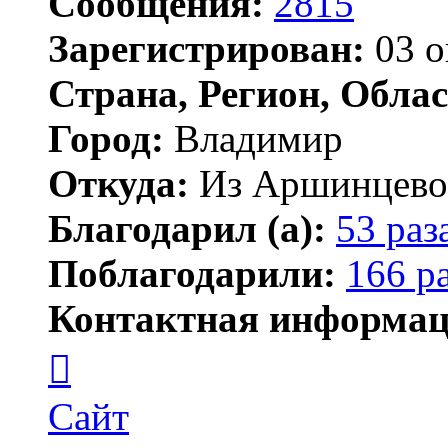
Сообщения:
2815
Зарегистрирован:
03 о
Страна, Регион, Облас
Город:
Владимир
Откуда:
Из Аршинцево, 
Благодарил (а):
53 раз
Поблагодарили:
166 р
Контактная информац
Контактная
информация
пользователя
Бегемот
Сайт