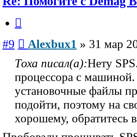
Re: Помогите с Demag B
Цитата
Сообщение
#9
Alexbux1
»
31 мар 20
Тоха писал(а):
Нету SPS
процессора с машиной.
установочные файлы пр
подойти, поэтому на св
хорошему, обратитесь в
Пробовали прошивать SPS