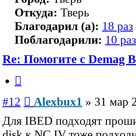
Откуда:
Тверь
Благодарил (а):
18 раз
Поблагодарили:
10 раз
Re: Помогите с Demag B
Цитата
Сообщение
#12
Alexbux1
»
31 мар 
Для IBED подходят проши
disk к NC IV тоже подходи