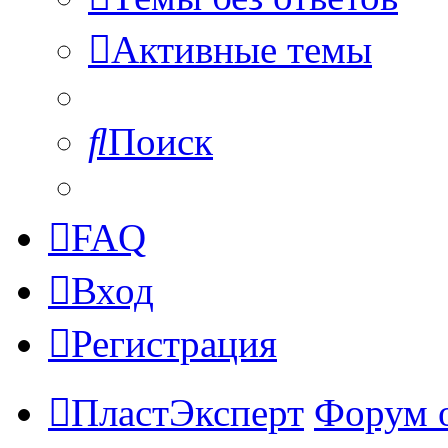
Активные темы
Поиск
FAQ
Вход
Регистрация
ПластЭксперт
Форум 