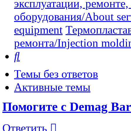
эксплуатации, ремонте
оборудования/About serv
equipment
Термопластав
ремонта/Injection moldin
Поиск
Темы без ответов
Активные темы
Помогите с Demag Bar
Ответить