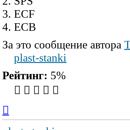
2. SPS
3. ECF
4. ECB
За это сообщение автора
Т
plast-stanki
Рейтинг:
5%
Вернуться
к
началу