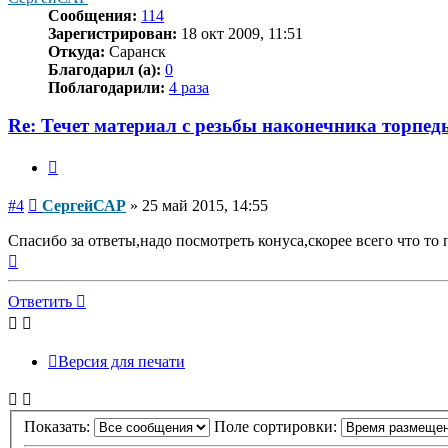
Сообщения:
114
Зарегистрирован:
18 окт 2009, 11:51
Откуда:
Саранск
Благодарил (а):
0
Поблагодарили:
4 раза
Re: Течет материал с резьбы наконечника торпед
Цитата
Сообщение
#4
СергейСАР
»
25 май 2015, 14:55
Спасибо за ответы,надо посмотреть конуса,скорее всего что т
Вернуться
к
началу
Ответить
Версия для печати
Показать:
Поле сортировки: