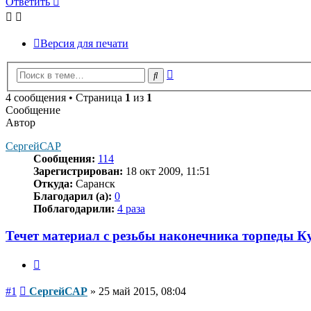
Ответить
Версия для печати
Расширенный
Поиск
поиск
4 сообщения • Страница
1
из
1
Сообщение
Автор
СергейСАР
Сообщения:
114
Зарегистрирован:
18 окт 2009, 11:51
Откуда:
Саранск
Благодарил (а):
0
Поблагодарили:
4 раза
Течет материал с резьбы наконечника торпеды Ку
Цитата
Сообщение
#1
СергейСАР
»
25 май 2015, 08:04