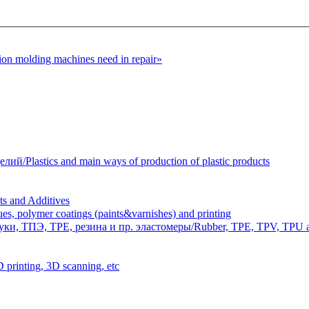
n molding machines need in repair»
Plastics and main ways of production of plastic products
 and Additives
polymer coatings (paints&varnishes) and printing
и, ТПЭ, TPE, резина и пр. эластомеры/Rubber, TPE, TPV, TPU an
inting, 3D scanning, etc