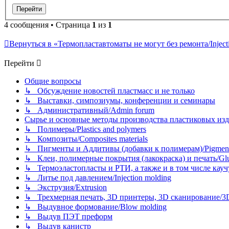
4 сообщения • Страница
1
из
1
Вернуться в «Термопластавтоматы не могут без ремонта/Injectio
Перейти
Общие вопросы
↳ Обсуждение новостей пластмасс и не только
↳ Выставки, симпозиумы, конференции и семинары
↳ Административный/Admin forum
Сырье и основные методы производства пластиковых изделий/
↳ Полимеры/Plastics and polymers
↳ Композиты/Сomposites materials
↳ Пигменты и Аддитивы (добавки к полимерам)/Pigments
↳ Клеи, полимерные покрытия (лакокраска) и печать/Glues, 
↳ Термоэластопласты и РТИ, а также и в том числе каучук
↳ Литье под давлением/Injection molding
↳ Экструзия/Extrusion
↳ Трехмерная печать, 3D принтеры, 3D сканирование/3D pr
↳ Выдувное формование/Blow molding
↳ Выдув ПЭТ преформ
↳ Выдув канистр