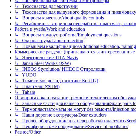
↳ Горячеканальные системы и контроллеры
↳ Техоснастка для экструзии
↳ Техоснастка для выдувного формования и пневмовак
↳ Вопросы качества/About quality controls
↳ Ресайклинг - вторичная переработка пластмасс, экология и
Работа и учеба/Work and education
↳ Вопросы трудоустройства/Employment questions
↳ Охрана труда/Labor protection
↳ Повышаем квалификацию/Additional education, training
Коммерческие разделы (приглашаются заинтересованные орг
↳ Электрические ТПА Navis
↳ Japan Steel Works (JSW)
↳ INEOS Styrolution/ ИНЕОС Стиролюшн
↳ YUDO
↳ Тимити молдс энд плэстикс Ко ЛТД
↳ Пластмаш (ФПМ)
↳ Tahara
О вопросах эксплуатации, ремонте, техническом обслужива
↳ Запасные части для вашего оборудования/Spare parts fo
↳ Термопластавтоматы не могут без ремонта/Injection mold
↳ Наши дорогие экструдеры/Dear extruders
↳ Прочее оборудование для переработки пластмасс/Service o
↳ Периферия тоже оборудование/Service of auxiliaries
Разное/Other