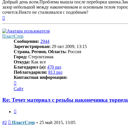
Добрый день всем.Проблема вышла после переборки шнека.Заме
зазор небольшой между наконечником и основным телом торпед
сочится.Никто не сталкивался с подобным?
Вернуться
к
началу
ПластСтер
Сообщения:
2944
Зарегистрирован:
29 окт 2009, 13:15
Страна, Регион, Область:
Россия
Город:
Стерлитамак
Откуда:
Как все
Благодарил (а):
470 раз
Поблагодарили:
813 раз
Контактная информация:
Контактная
информация
Сайт
пользователя
ПластСтер
Re: Течет материал с резьбы наконечника торпед
Цитата
Сообщение
#2
ПластСтер
»
25 май 2015, 13:05