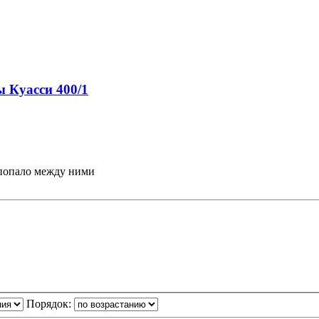
ы Куасси 400/1
о попало между ними
Порядок: