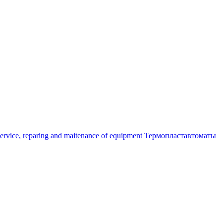
ice, reparing and maitenance of equipment
Термопластавтоматы