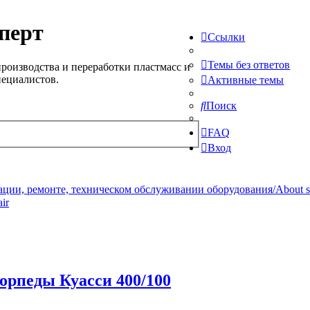
перт
Ссылки
Темы без ответов
роизводства и переработки пластмасс и
пециалистов.
Активные темы
Поиск
FAQ
Вход
ции, ремонте, техническом обслуживании оборудования/About serv
ir
орпеды Куасси 400/100