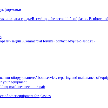
уумформовки
 охрана среды/Recycling - the second life of plastic. Ecology and 
s
анизации)/Commercial forums (contact adv@e-plastic.ru)
нии оборудования/About service, reparing and maitenance of equi
r your equipment
ing machines need in repair
f other equipment for plastics