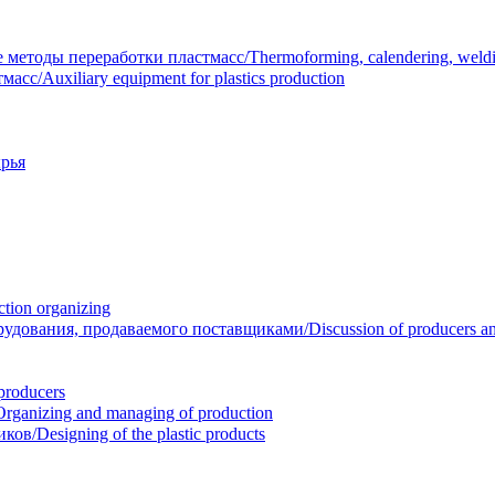
тоды переработки пластмасс/Thermoforming, calendering, welding
/Auxiliary equipment for plastics production
рья
ion organizing
вания, продаваемого поставщиками/Discussion of producers and r
roducers
anizing and managing of production
/Designing of the plastic products