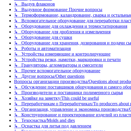
↳ Выдув флаконов
↳ Выдувное формование Прочие вопросы
↳ Термоформование, каландрование, сварка и остальные ме
↳ Вспомогательное оборудование для переработки пластмасс
↳ Оборудование для охлаждения и термостатирования
↳ Оборудование для дробления и измельчения
↳ Оборудование для сушки
↳ Оборудование для хранения, дозирования и подачи сы
↳ Роботы и автоматизация
↳ Устройства измеряющие и контролирующие
↳ Устройства резки, намотки, маркировки и печати
↳ Грануляторы, агломераторы и смесители
↳ Прочее вспомогательное оборудование
↳ Другие вопросы/Other questions
Вопросы организации производства/Questions about product
↳ Обсуждение поставщиков оборудования и самого оборудо
↳ Производители и поставщики полимерного сырья
↳ Хозяйке на заметку/This could be useful
↳ Переработчикам о Переработчиках/To producers about p
↳ Организация, управление и экономика производства/Org
↳ Конструирование и проектирование изделий из пластиков
↳ Техоснастка/Molds and dies
↳ Оснастка для литья под давлением