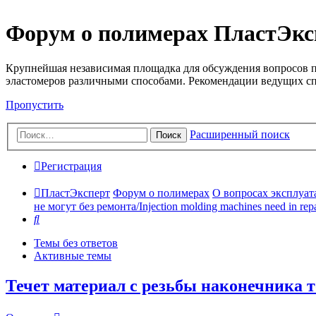
Форум о полимерах ПластЭкс
Крупнейшая независимая площадка для обсуждения вопросов п
эластомеров различными способами. Рекомендации ведущих с
Пропустить
Расширенный поиск
Поиск
Регистрация
ПластЭксперт
Форум о полимерах
О вопросах эксплуата
не могут без ремонта/Injection molding machines need in repa
Поиск
Темы без ответов
Активные темы
Течет материал с резьбы наконечника т