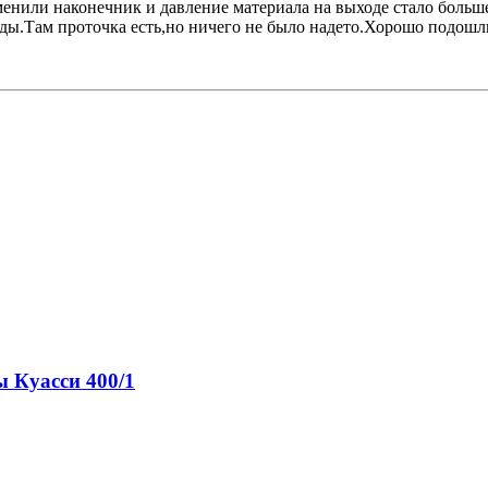
нили наконечник и давление материала на выходе стало больше.
ы.Там проточка есть,но ничего не было надето.Хорошо подошли к
ы Куасси 400/1