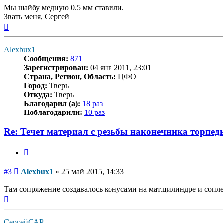
Мы шайбу медную 0.5 мм ставили.
Звать меня, Сергей
Вернуться
к
началу
Alexbux1
Сообщения:
871
Зарегистрирован:
04 янв 2011, 23:01
Страна, Регион, Область:
ЦФО
Город:
Тверь
Откуда:
Тверь
Благодарил (а):
18 раз
Поблагодарили:
10 раз
Re: Течет материал с резьбы наконечника торпед
Цитата
Сообщение
#3
Alexbux1
»
25 май 2015, 14:33
Там сопряжение создавалось конусами на мат.цилиндре и сопле
Вернуться
к
началу
СергейСАР