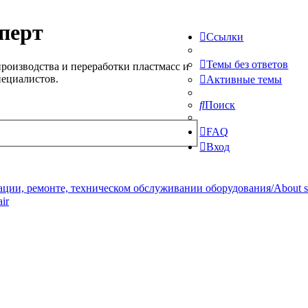
перт
Ссылки
Темы без ответов
роизводства и переработки пластмасс и
пециалистов.
Активные темы
Поиск
FAQ
Вход
ции, ремонте, техническом обслуживании оборудования/About serv
ir