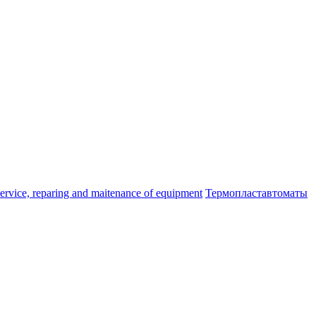
ice, reparing and maitenance of equipment
Термопластавтоматы