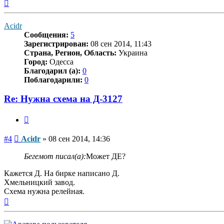
Вернуться
к
началу
Acidr
Сообщения:
5
Зарегистрирован:
08 сен 2014, 11:43
Страна, Регион, Область:
Украина
Город:
Одесса
Благодарил (а):
0
Поблагодарили:
0
Re: Нужна схема на Д-3127
Цитата
Сообщение
#4
Acidr
»
08 сен 2014, 14:36
Бегемот писал(а):
Может ДЕ?
Кажется Д. На бирке написано Д.
Хмельницкий завод.
Схема нужна релейная.
Вернуться
к
началу