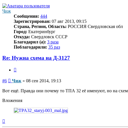
началу
Чиж
Сообщения:
444
Зарегистрирован:
07 авг 2013, 09:15
Страна, Регион, Область:
РОССИЯ Свердловская обл
Город:
Екатеринбург
Откуда:
Свердловск СССР
Благодарил (а):
3 раза
Поблагодарили:
35 раз
Re: Нужна схема на Д-3127
Цитата
Сообщение
#6
Чиж
»
08 сен 2014, 19:13
Вот ещё. Правда они почему то ТПА 32 её именуют, но на схе
Вложения
Вернуться
к