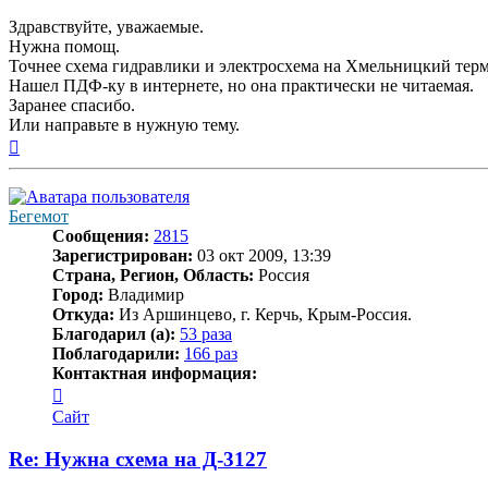
Здравствуйте, уважаемые.
Нужна помощ.
Точнее схема гидравлики и электросхема на Хмельницкий термоп
Нашел ПДФ-ку в интернете, но она практически не читаемая.
Заранее спасибо.
Или направьте в нужную тему.
Вернуться
к
началу
Бегемот
Сообщения:
2815
Зарегистрирован:
03 окт 2009, 13:39
Страна, Регион, Область:
Россия
Город:
Владимир
Откуда:
Из Аршинцево, г. Керчь, Крым-Россия.
Благодарил (а):
53 раза
Поблагодарили:
166 раз
Контактная информация:
Контактная
информация
Сайт
пользователя
Бегемот
Re: Нужна схема на Д-3127