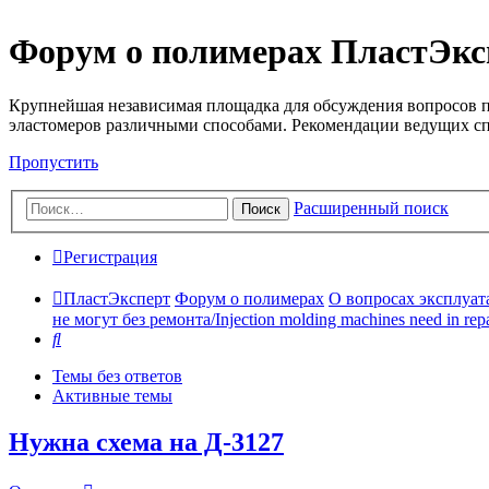
Форум о полимерах ПластЭкс
Крупнейшая независимая площадка для обсуждения вопросов п
эластомеров различными способами. Рекомендации ведущих с
Пропустить
Расширенный поиск
Поиск
Регистрация
ПластЭксперт
Форум о полимерах
О вопросах эксплуата
не могут без ремонта/Injection molding machines need in repa
Поиск
Темы без ответов
Активные темы
Нужна схема на Д-3127