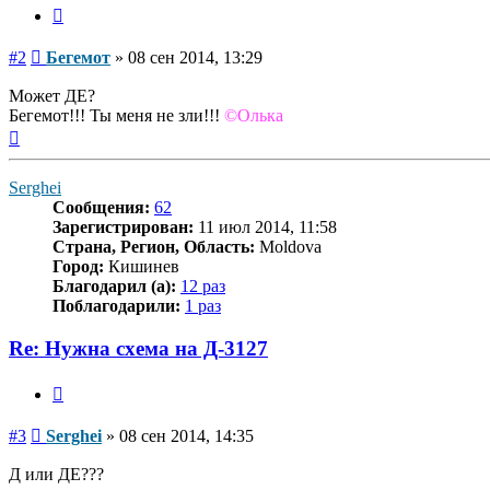
Цитата
Сообщение
#2
Бегемот
»
08 сен 2014, 13:29
Может ДЕ?
Бегемот!!! Ты меня не зли!!!
©Олька
Вернуться
к
началу
Serghei
Сообщения:
62
Зарегистрирован:
11 июл 2014, 11:58
Страна, Регион, Область:
Moldova
Город:
Кишинев
Благодарил (а):
12 раз
Поблагодарили:
1 раз
Re: Нужна схема на Д-3127
Цитата
Сообщение
#3
Serghei
»
08 сен 2014, 14:35
Д или ДЕ???