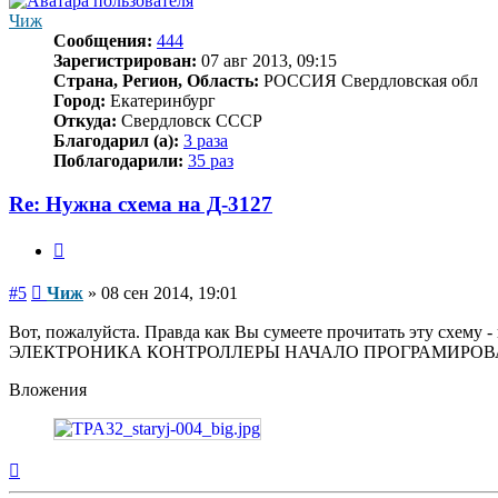
Чиж
Сообщения:
444
Зарегистрирован:
07 авг 2013, 09:15
Страна, Регион, Область:
РОССИЯ Свердловская обл
Город:
Екатеринбург
Откуда:
Свердловск СССР
Благодарил (а):
3 раза
Поблагодарили:
35 раз
Re: Нужна схема на Д-3127
Цитата
Сообщение
#5
Чиж
»
08 сен 2014, 19:01
Вот, пожалуйста. Правда как Вы сумеете прочитать эту схему -
ЭЛЕКТРОНИКА КОНТРОЛЛЕРЫ НАЧАЛО ПРОГРАМИРОВ
Вложения
Вернуться
к