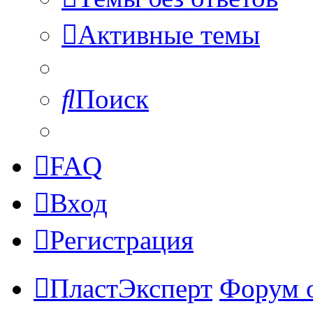
Активные темы
Поиск
FAQ
Вход
Регистрация
ПластЭксперт
Форум 