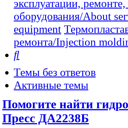
эксплуатации, ремонте
оборудования/About serv
equipment
Термопластав
ремонта/Injection moldin
Поиск
Темы без ответов
Активные темы
Помогите найти гидр
Пресс ДА2238Б