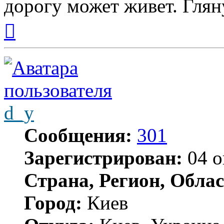
дорогу может живет. Гляну
Вернуться
к
началу
d_y
Сообщения:
301
Зарегистрирован:
04 о
Страна, Регион, Облас
Город:
Киев