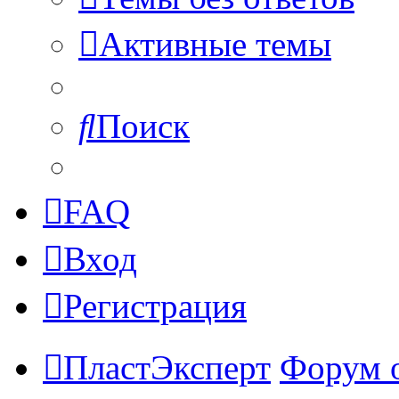
Активные темы
Поиск
FAQ
Вход
Регистрация
ПластЭксперт
Форум 