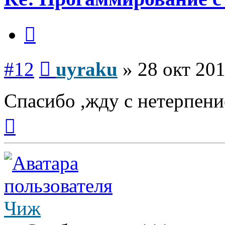
Цитата
Сообщение
#12
uyraku
»
28 окт 201
Спасибо ,жду с нетерпени
Вернуться
к
началу
Чиж