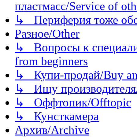
пластмасс/Service of oth
↳ Периферия тоже обору
Разное/Other
↳ Вопросы к специали
from beginners
↳ Купи-продай/Buy and
↳ Ищу производителя/
↳ Оффтопик/Offtopic
↳ Кунсткамера
Архив/Archive