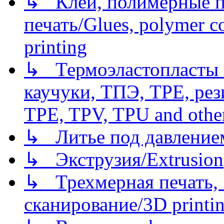
↳ Клеи, полимерные по
печать/Glues, polymer co
printing
↳ Термоэластопласты и
каучуки, ТПЭ, TPE, рез
TPE, TPV, TPU and other
↳ Литье под давлением/
↳ Экструзия/Extrusion
↳ Трехмерная печать,
сканирование/3D printin