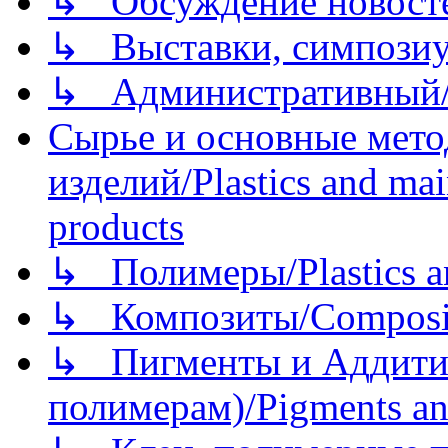
↳ Обсуждение новостей
↳ Выставки, симпозиу
↳ Административный/
Сырье и основные мето
изделий/Plastics and mai
products
↳ Полимеры/Plastics a
↳ Композиты/Сomposite
↳ Пигменты и Аддитив
полимерам)/Pigments an