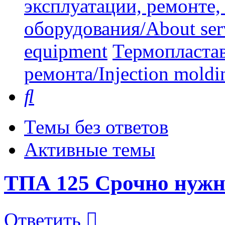
эксплуатации, ремонте
оборудования/About serv
equipment
Термопластав
ремонта/Injection moldin
Поиск
Темы без ответов
Активные темы
ТПА 125 Срочно нуж
Ответить