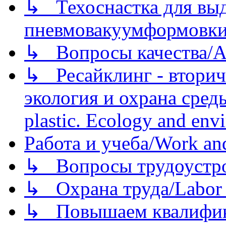
↳ Техоснастка для вы
пневмовакуумформовк
↳ Вопросы качества/Abo
↳ Ресайклинг - вторич
экология и охрана среды/
plastic. Ecology and env
Работа и учеба/Work an
↳ Вопросы трудоустрой
↳ Охрана труда/Labor p
↳ Повышаем квалификац