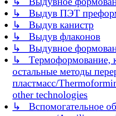
↳ Выдувное формован
↳ Выдув ПЭТ префор
↳ Выдув канистр
↳ Выдув флаконов
↳ Выдувное формован
↳ Термоформование, ка
остальные методы пере
пластмасс/Thermoforming
other technologies
↳ Вспомогательное об