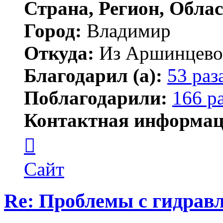
Страна, Регион, Облас
Город:
Владимир
Откуда:
Из Аршинцево, 
Благодарил (а):
53 раз
Поблагодарили:
166 р
Контактная информац
Контактная
информация
пользователя
Бегемот
Сайт
Re: Проблемы с гидравл