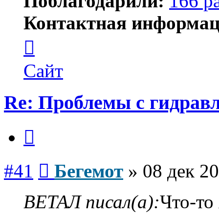
Поблагодарили:
166 р
Контактная информац
Контактная
информация
пользователя
Бегемот
Сайт
Re: Проблемы с гидравл
Цитата
Сообщение
#41
Бегемот
»
08 дек 20
ВЕТАЛ писал(а):
Что-то 