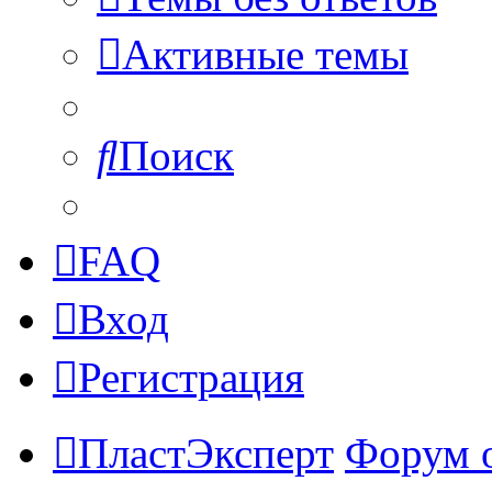
Активные темы
Поиск
FAQ
Вход
Регистрация
ПластЭксперт
Форум 