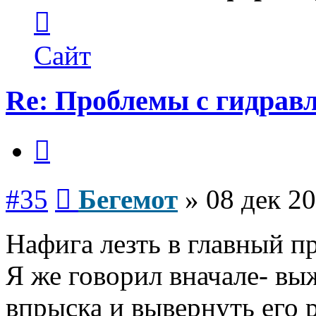
Контактная
информация
пользователя
Бегемот
Сайт
Re: Проблемы с гидравл
Цитата
Сообщение
#35
Бегемот
»
08 дек 20
Нафига лезть в главный 
Я же говорил вначале- вы
впрыска и вывернуть его р