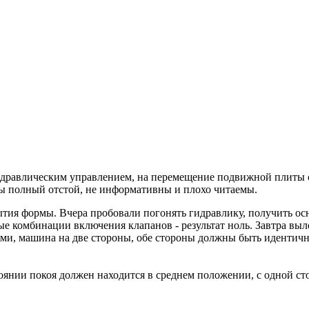
идравлическим управлением, на перемещение подвижной плиты ск
ы полный отстой, не информативны и плохо читаемы.
крытия формы. Вчера пробовали погонять гидравлику, получить о
ые комбинации включения клапанов - результат ноль. Завтра вы
ами, машина на две стороны, обе стороны должны быть идентичны, н
стоянии покоя должен находится в среднем положении, с одной с