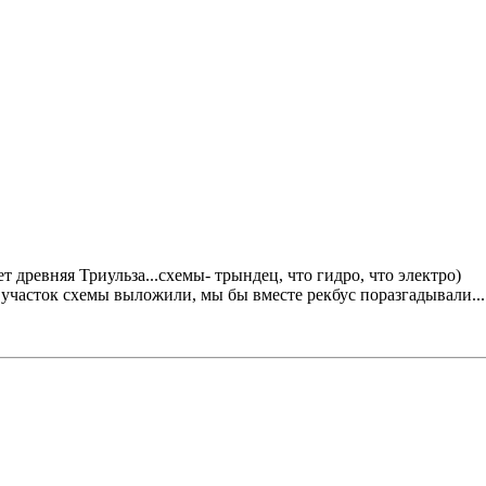
древняя Триульза...схемы- трындец, что гидро, что электро)
участок схемы выложили, мы бы вместе рекбус поразгадывали... а