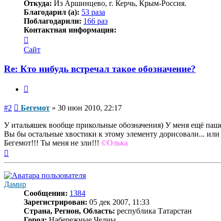
Откуда:
Из Аршинцево, г. Керчь, Крым-Россия.
Благодарил (а):
53 раза
Поблагодарили:
166 раз
Контактная информация:
Контактная
информация
Сайт
пользователя
Бегемот
Re: Кто нибудь встречал такое обозначение?
Цитата
Сообщение
#2
Бегемот
»
30 июн 2010, 22:17
У итальяшек вообще прикольные обозначения) У меня ещё пашет 
Вы бы остальные хвостики к этому элементу дорисовали... или 
Бегемот!!! Ты меня не зли!!!
©Олька
Вернуться
к
началу
Дамир
Сообщения:
1384
Зарегистрирован:
05 дек 2007, 11:33
Страна, Регион, Область:
республика Татарстан
Город:
Набережные Челны