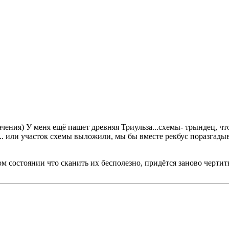
ения) У меня ещё пашет древняя Триульза...схемы- трындец, что
. или участок схемы выложили, мы бы вместе рекбус поразгадывал
ом состоянии что сканить их бесполезно, придётся заново чертит