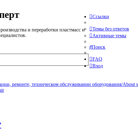
перт
Ссылки
Темы без ответов
роизводства и переработки пластмасс и
пециалистов.
Активные темы
Поиск
FAQ
Вход
ции, ремонте, техническом обслуживании оборудования/About serv
ir
?