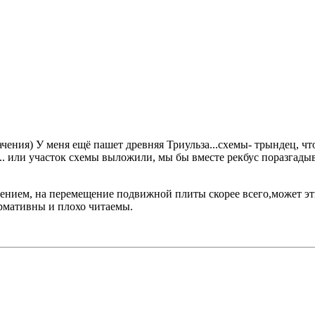
ения) У меня ещё пашет древняя Триульза...схемы- трындец, что
. или участок схемы выложили, мы бы вместе рекбус поразгадывал
лением, на перемещение подвижной плиты скорее всего,может эт
рмативны и плохо читаемы.