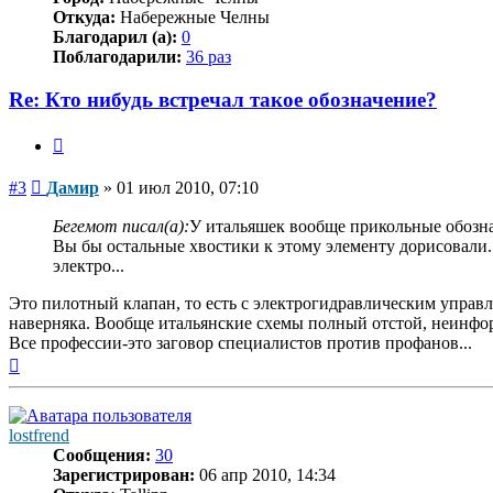
Откуда:
Набережные Челны
Благодарил (а):
0
Поблагодарили:
36 раз
Re: Кто нибудь встречал такое обозначение?
Цитата
Сообщение
#3
Дамир
»
01 июл 2010, 07:10
Бегемот писал(а):
У итальяшек вообще прикольные обознач
Вы бы остальные хвостики к этому элементу дорисовали..
электро...
Это пилотный клапан, то есть с электрогидравлическим управ
наверняка. Вообще итальянские схемы полный отстой, неинфо
Все профессии-это заговор специалистов против профанов...
Вернуться
к
началу
lostfrend
Сообщения:
30
Зарегистрирован:
06 апр 2010, 14:34