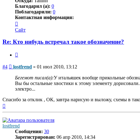
Откуда:
Tallinn
Благодарил (а):
0
Поблагодарили:
0
Контактная информация:
Контактная
информация
Сайт
пользователя
lostfrend
Re: Кто нибудь встречал такое обозначение?
Цитата
Сообщение
#4
lostfrend
»
01 июл 2010, 13:12
Бегемот писал(а):
У итальяшек вообще прикольные обознач
Вы бы остальные хвостики к этому элементу дорисовали..
электро...
Спасибо за отклик , ОК, завтра нарисую и выложу, схемы в так
Вернуться
к
началу
lostfrend
Сообщения:
30
Зарегистрирован:
06 апр 2010, 14:34