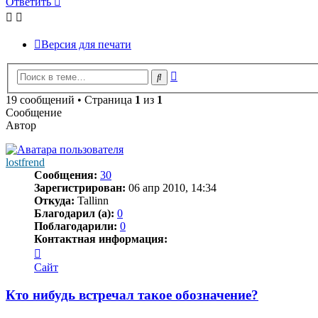
Ответить
Версия для печати
Расширенный
Поиск
поиск
19 сообщений • Страница
1
из
1
Сообщение
Автор
lostfrend
Сообщения:
30
Зарегистрирован:
06 апр 2010, 14:34
Откуда:
Tallinn
Благодарил (а):
0
Поблагодарили:
0
Контактная информация:
Контактная
информация
Сайт
пользователя
lostfrend
Кто нибудь встречал такое обозначение?