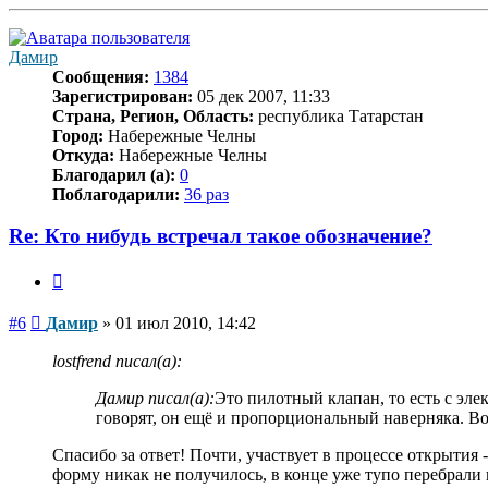
к
началу
Дамир
Сообщения:
1384
Зарегистрирован:
05 дек 2007, 11:33
Страна, Регион, Область:
республика Татарстан
Город:
Набережные Челны
Откуда:
Набережные Челны
Благодарил (а):
0
Поблагодарили:
36 раз
Re: Кто нибудь встречал такое обозначение?
Цитата
Сообщение
#6
Дамир
»
01 июл 2010, 14:42
lostfrend писал(а):
Дамир писал(а):
Это пилотный клапан, то есть с эл
говорят, он ещё и пропорциональный наверняка. В
Спасибо за ответ! Почти, участвует в процессе открытия
форму никак не получилось, в конце уже тупо перебрали