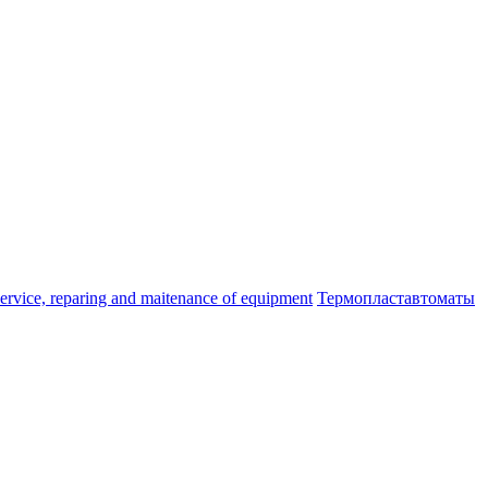
ice, reparing and maitenance of equipment
Термопластавтоматы