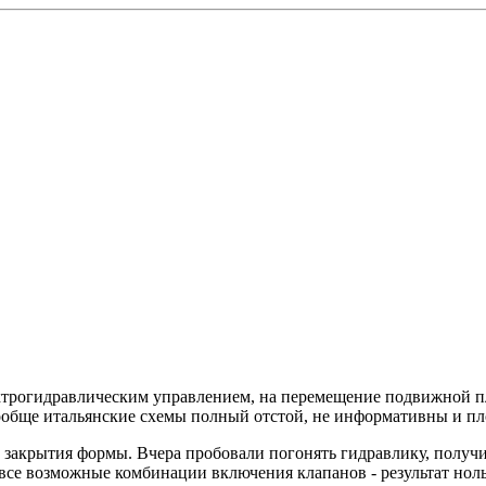
ектрогидравлическим управлением, на перемещение подвижной пл
ообще итальянские схемы полный отстой, не информативны и пл
 - закрытия формы. Вчера пробовали погонять гидравлику, получ
 все возможные комбинации включения клапанов - результат нол