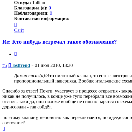
Откуда:
Tallinn
Благодарил (а):
0
Поблагодарили:
0
Контактная информация:
Контактная
информация
Сайт
пользователя
lostfrend
Re: Кто нибудь встречал такое обозначение?
Цитата
Сообщение
#5
lostfrend
»
01 июл 2010, 13:30
Дамир писал(а):
Это пилотный клапан, то есть с электрог
пропорциональный наверняка. Вообще итальянские схем
Спасибо за ответ! Почти, участвует в процессе открытия - за
никак не получилось, в конце уже тупо перебрали все возможн
отстоя - таки да, они похоже вообще не сильно парятся со схем
дорисовали - так сойдёт.
по этому клапану, непонятно как переключается, по идее,в со
состояние?
Вернуться