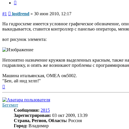
Цитата
Сообщение
#1
lostfrend
»
30 июн 2010, 12:17
На гидросхеме имеется условное графическое обозначение, опис
выкидывается, ставится контроллер с панелью оператора, меняе
вот рисунок элемента:
Непонятно назначение кружков выделенных красным, также на 
гидравлику, и опять же возникают проблемы с программирова
Машина итальянская, ОМЕА ом5002.
"Бен, ай нид хелп!"
Вернуться
к
началу
Бегемот
Сообщения:
2815
Зарегистрирован:
03 окт 2009, 13:39
Страна, Регион, Область:
Россия
Город:
Владимир