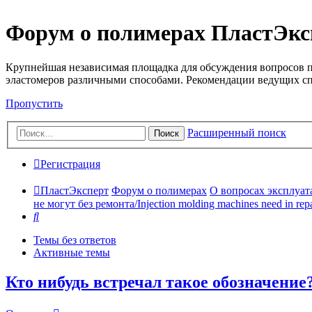
Форум о полимерах ПластЭкс
Крупнейшая независимая площадка для обсуждения вопросов п
эластомеров различными способами. Рекомендации ведущих с
Пропустить
Расширенный поиск
Поиск
Регистрация
ПластЭксперт
Форум о полимерах
О вопросах эксплуата
не могут без ремонта/Injection molding machines need in repa
Поиск
Темы без ответов
Активные темы
Кто нибудь встречал такое обозначение