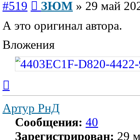
#519
ЗЮМ
»
29 май 202
А это оригинал автора.
Вложения
Вернуться
к
началу
Артур РнД
Сообщения:
40
Зарегистрирован:
29 м