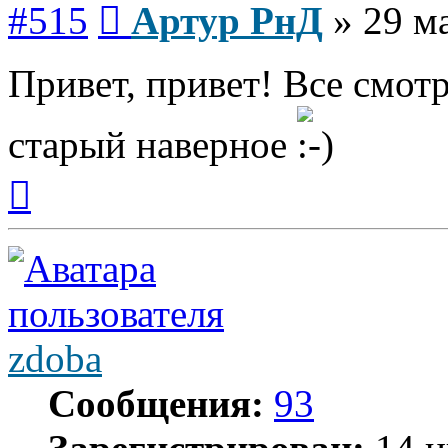
#515
Артур РнД
»
29 м
Привет, привет! Все смот
старый наверное
Вернуться
к
началу
zdoba
Сообщения:
93