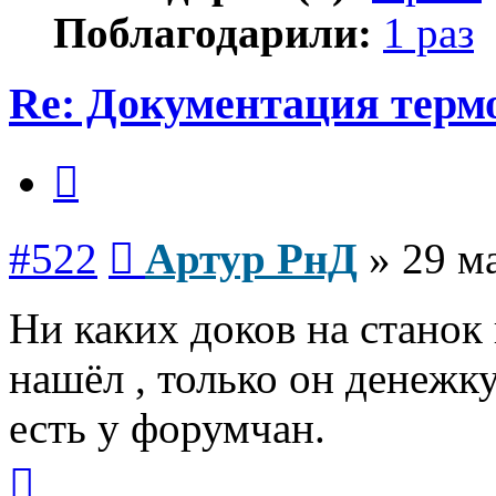
Поблагодарили:
1 раз
Re: Документация терм
Цитата
Сообщение
#522
Артур РнД
»
29 м
Ни каких доков на станок 
нашёл , только он денежку
есть у форумчан.
Вернуться
к