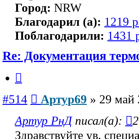
Город:
NRW
Благодарил (а):
1219 р
Поблагодарили:
1431 
Re: Документация терм
Цитата
Сообщение
#514
Артур69
»
29 май 
Артур РнД
писал(а):
2
Здравствуйте ув. специ