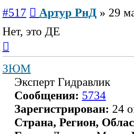
Сообщение
#517
Артур РнД
»
29 м
Нет, это ДЕ
Вернуться
к
началу
ЗЮМ
Эксперт Гидравлик
Сообщения:
5734
Зарегистрирован:
24 о
Страна, Регион, Облас