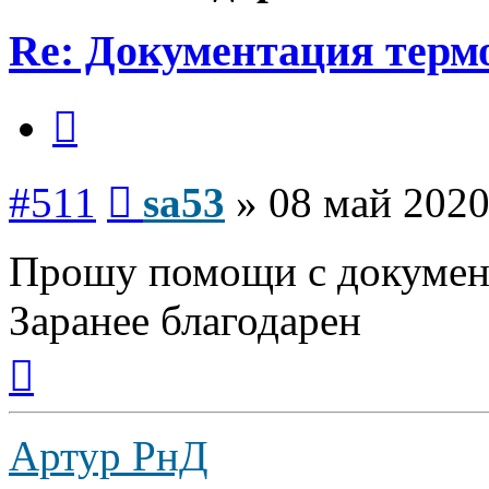
Re: Документация терм
Цитата
Сообщение
#511
sa53
»
08 май 2020
Прошу помощи с документ
Заранее благодарен
Вернуться
к
началу
Артур РнД