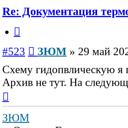
Re: Документация терм
Цитата
Сообщение
#523
ЗЮМ
»
29 май 202
Схему гидопвлическую я 
Архив не тут. На следующ
Вернуться
к
началу
ЗЮМ