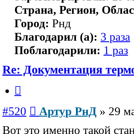
Страна, Регион, Облас
Город:
Рнд
Благодарил (а):
3 раза
Поблагодарили:
1 раз
Re: Документация терм
Цитата
Сообщение
#520
Артур РнД
»
29 м
Вот это именно такой стан