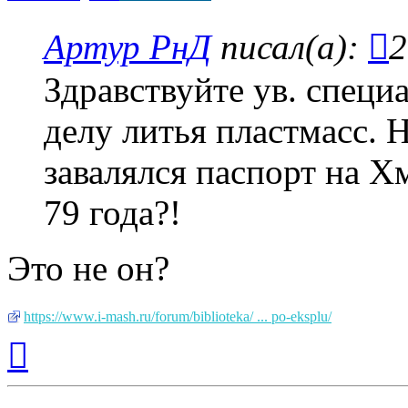
Артур РнД
писал(а):
2
Здравствуйте ув. специ
делу литья пластмасс. Н
завалялся паспорт на 
79 года?!
Это не он?
https://www.i-mash.ru/forum/biblioteka/ ... po-eksplu/
Вернуться
к
началу