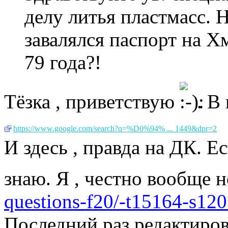
делу литья пластмасс. Н
завалялся паспорт на 
79 года?!
Тёзка , приветствую
. В
https://www.google.com/search?q=%D0%94% ... 1449&dpr=2
И здесь , правда на ДК. Е
знаю. Я , честно вообще не
questions-f20/-t15164-s120
Последний раз редактиро