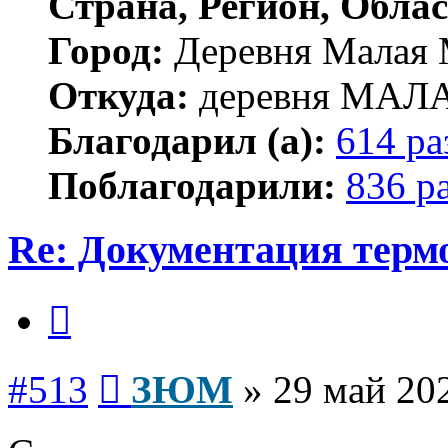
Страна, Регион, Облас
Город:
Деревня Малая 
Откуда:
деревня МА
Благодарил (а):
614 ра
Поблагодарили:
836 р
Re: Документация терм
Цитата
Сообщение
#513
ЗЮМ
»
29 май 202