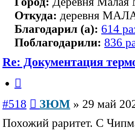
Город:
Деревня Малая 
Откуда:
деревня МА
Благодарил (а):
614 ра
Поблагодарили:
836 р
Re: Документация терм
Цитата
Сообщение
#518
ЗЮМ
»
29 май 202
Похожий раритет. С Чипм