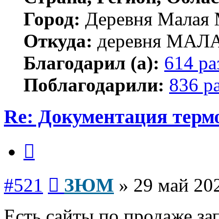
Город:
Деревня Малая 
Откуда:
деревня МА
Благодарил (а):
614 ра
Поблагодарили:
836 р
Re: Документация терм
Цитата
Сообщение
#521
ЗЮМ
»
29 май 202
Есть сайты по продаже за